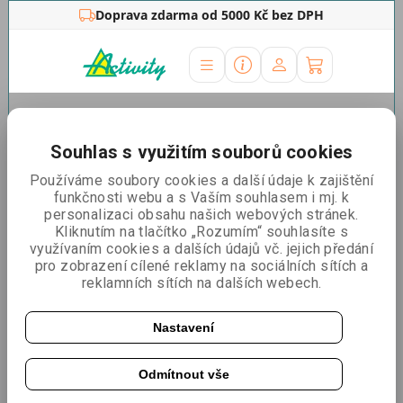
Doprava zdarma od 5000 Kč bez DPH
Úvodní stránka
Souhlas s využitím souborů cookies
Řadit podle:
Nejlevnější
Nejdražší
Nejprodávanější
Používáme soubory cookies a další údaje k zajištění
Kategorie neobsahuje žádné výrobky.
funkčnosti webu a s Vaším souhlasem i mj. k
personalizaci obsahu našich webových stránek.
MEGA VÝPRODEJ
Kliknutím na tlačítko „Rozumím“ souhlasíte s
BLACK line
využívaním cookies a dalších údajů vč. jejich předání
WOOD line
pro zobrazení cílené reklamy na sociálních sítích a
Banner stojany
reklamních sítích na dalších webech.
Digitální poutače
Distanční šrouby
Dělící stěny
Nastavení
Informační vitríny
Lišty na plakáty
Odmítnout vše
Mobilní podlahy
Mobilní zábrany