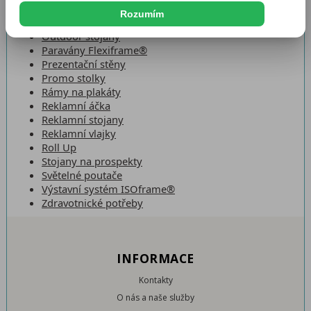
Orientační značení
Rozumím
Ostatní
Outdoor stojany
Paravány Flexiframe®
Prezentační stěny
Promo stolky
Rámy na plakáty
Reklamní áčka
Reklamní stojany
Reklamní vlajky
Roll Up
Stojany na prospekty
Světelné poutače
Výstavní systém ISOframe®
Zdravotnické potřeby
INFORMACE
Kontakty
O nás a naše služby