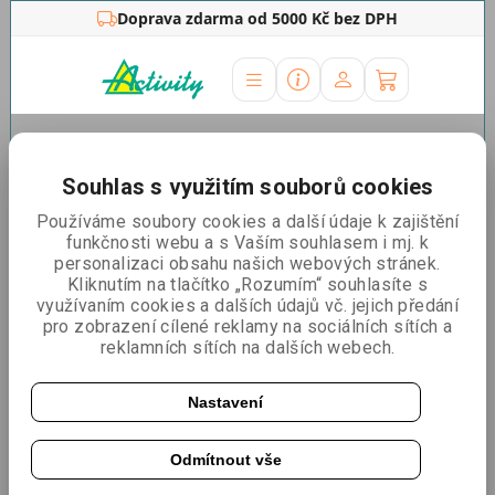
Doprava zdarma od 5000 Kč bez DPH
Úvodní stránka
»
Roll Up
»
Často měním tisky
Roll Up - často měním tisky
Souhlas s využitím souborů cookies
Používáme soubory cookies a další údaje k zajištění
Řadit podle:
Nejlevnější
Nejdražší
Nejprodávanější
funkčnosti webu a s Vaším souhlasem i mj. k
personalizaci obsahu našich webových stránek.
Kliknutím na tlačítko „Rozumím“ souhlasíte s
využívaním cookies a dalších údajů vč. jejich předání
BannerUp® Plus - bazar
pro zobrazení cílené reklamy na sociálních sítích a
reklamních sítích na dalších webech.
Nastavení
Odmítnout vše