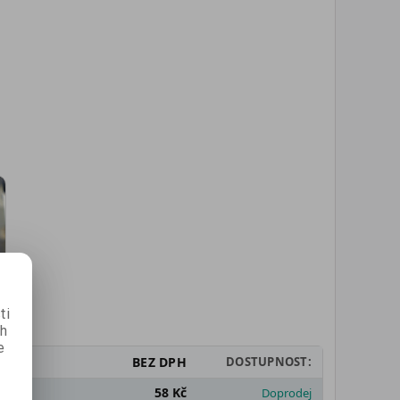
ti
ch
e
BEZ DPH
DOSTUPNOST:
58 Kč
Doprodej