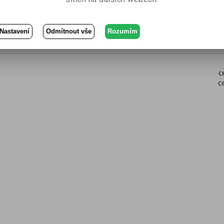
Nastavení
Odmítnout vše
Rozumím
c
c