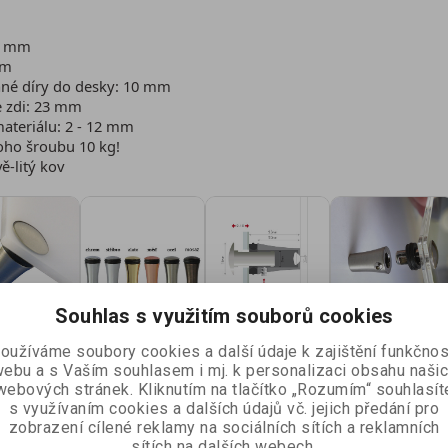
15 mm
mm
né díry do desky: 10 mm
e zdi: 23 mm
ateriálu: 2 - 12 mm
oho šroubu 10 kg!
ě-litý kov
Souhlas s využitím souborů cookies
oužíváme soubory cookies a další údaje k zajištění funkčnos
ebu a s Vaším souhlasem i mj. k personalizaci obsahu naši
webových stránek. Kliknutím na tlačítko „Rozumím“ souhlasít
s využívaním cookies a dalších údajů vč. jejich předání pro
zobrazení cílené reklamy na sociálních sítích a reklamních
sítích na dalších webech.