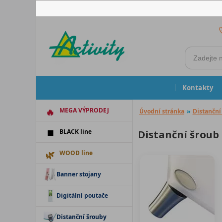
Kontakty
MEGA VÝPRODEJ
Úvodní stránka
»
Distanční
BLACK line
Distanční šroub
WOOD line
Banner stojany
Digitální poutače
Distanční šrouby