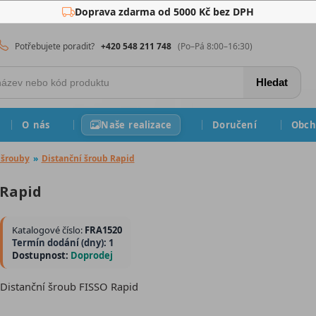
Doprava zdarma od 5000 Kč bez DPH
Potřebujete poradit?
+420 548 211 748
(Po–Pá 8:00–16:30)
Hledat
O nás
Naše realizace
Doručení
Obch
 šrouby
»
Distanční šroub Rapid
 Rapid
Katalogové číslo:
FRA1520
Termín dodání (dny): 1
Dostupnost:
Doprodej
Distanční šroub FISSO Rapid