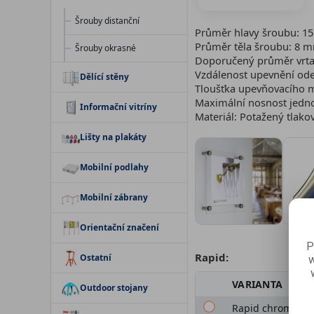
Šrouby distanční
Průměr hlavy šroubu: 
Průměr těla šroubu: 8 
Šrouby okrasné
Doporučený průměr vrta
Vzdálenost upevnění od
Dělící stěny
Tloušťka upevňovacího m
Maximální nosnost jedn
Informační vitríny
Materiál: Potažený tlakov
Lišty na plakáty
Mobilní podlahy
Mobilní zábrany
Orientační značení
P
Rapid:
Ostatní
w
VARIANTA
Outdoor stojany
Rapid chrom