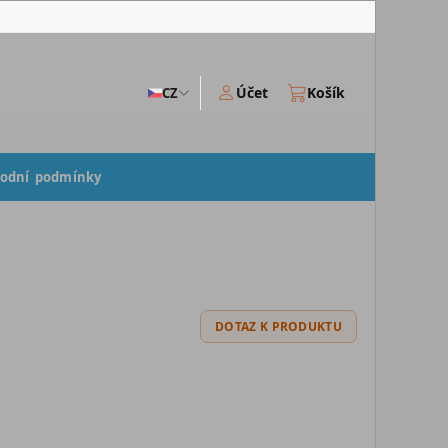
Účet
Košík
CZ
odní podmínky
DOTAZ K PRODUKTU