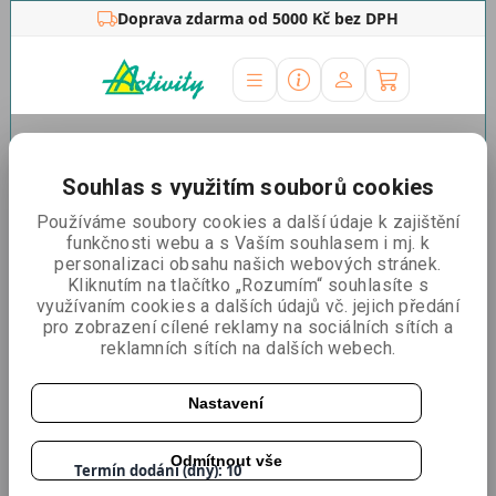
Doprava zdarma od 5000 Kč bez DPH
Úvodní stránka
»
Distanční šrouby
»
Šrouby
distanční
»
Distanční šroub Zoom
Souhlas s využitím souborů cookies
Distanční šroub Zoom
Používáme soubory cookies a další údaje k zajištění
funkčnosti webu a s Vaším souhlasem i mj. k
personalizaci obsahu našich webových stránek.
Kliknutím na tlačítko „Rozumím“ souhlasíte s
využívaním cookies a dalších údajů vč. jejich předání
pro zobrazení cílené reklamy na sociálních sítích a
reklamních sítích na dalších webech.
Nastavení
Katalogové číslo:
FZ2027
Odmítnout vše
Termín dodání (dny): 10
Dostupnost:
Skladem > 5 ks