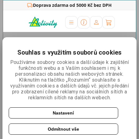
Doprava zdarma od 5000 Kč bez DPH
Úvodní stránka
»
Světelné poutače
»
Doplňky
Souhlas s využitím souborů cookies
Řadit podle:
Nejlevnější
Nejdražší
Nejprodávanější
Používáme soubory cookies a další údaje k zajištění
funkčnosti webu a s Vaším souhlasem i mj. k
personalizaci obsahu našich webových stránek.
Rovnoběžný konektor LED BOX
Kliknutím na tlačítko „Rozumím“ souhlasíte s
využívaním cookies a dalších údajů vč. jejich předání
pro zobrazení cílené reklamy na sociálních sítích a
reklamních sítích na dalších webech.
Nastavení
Odmítnout vše