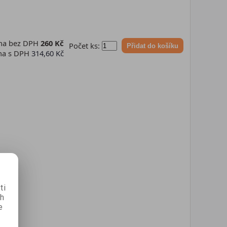
na bez DPH
260 Kč
Počet ks:
Přidat do košíku
na s DPH
314,60 Kč
ti
ch
e