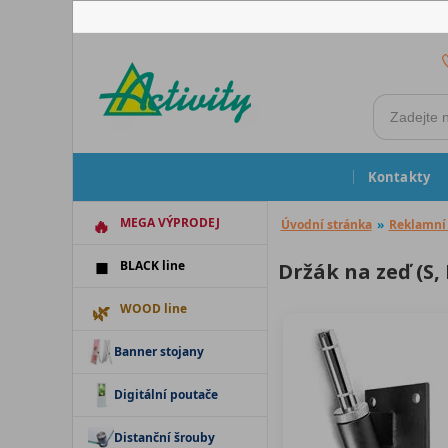
Kontakty
MEGA VÝPRODEJ
Úvodní stránka
»
Reklamní 
BLACK line
Držák na zeď (S,
WOOD line
Banner stojany
Digitální poutače
Distanční šrouby