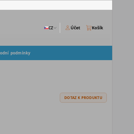
Účet
Košík
CZ
odní podmínky
DOTAZ K PRODUKTU