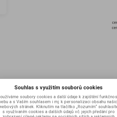
ce
ce
Souhlas s využitím souborů cookies
oužíváme soubory cookies a další údaje k zajištění funkčnos
ebu a s Vaším souhlasem i mj. k personalizaci obsahu naši
webových stránek. Kliknutím na tlačítko „Rozumím“ souhlasít
s využívaním cookies a dalších údajů vč. jejich předání pro
zobrazení cílené reklamy na sociálních sítích a reklamních