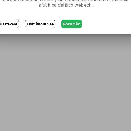
sítích na dalších webech.
Nastavení
Odmítnout vše
Rozumím