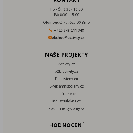
KONTAKT
Po - Čt: 8:30 - 16:00
Pá: 8:30 - 15:00
Olomoucká 77, 627 00 Brno
+420 548 211 748
obchod@activity.cz
NAŠE PROJEKTY
Activity.cz
b2b.activity.cz
Delicisteny.eu
E-reklamnistojany.cz
Isoframe.cz
Industrialokna.cz
Reklamne-systemy.sk
HODNOCENÍ