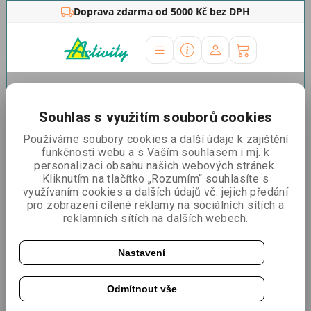
Doprava zdarma od 5000 Kč bez DPH
Úvodní stránka
»
Prezentační stěny
»
Textilní
stěny
»
Formulate
Souhlas s využitím souborů cookies
Textilní stěny Formulate
Používáme soubory cookies a další údaje k zajištění
funkčnosti webu a s Vaším souhlasem i mj. k
Řadit podle:
Nejlevnější
Nejdražší
Nejprodávanější
personalizaci obsahu našich webových stránek.
Kliknutím na tlačítko „Rozumím“ souhlasíte s
využívaním cookies a dalších údajů vč. jejich předání
pro zobrazení cílené reklamy na sociálních sítích a
Textilní stěna Formulate oblá
reklamních sítích na dalších webech.
Nastavení
3+1 zdarma
Odmítnout vše