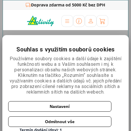
Doprava zdarma od 5000 Kč bez DPH
Úvodní stránka
»
Reklamní stojany
»
Info stojany
»
Info
stojan A3
Souhlas s využitím souborů cookies
Info stojan A3
Používáme soubory cookies a další údaje k zajištění
funkčnosti webu a s Vaším souhlasem i mj. k
personalizaci obsahu našich webových stránek.
Kliknutím na tlačítko „Rozumím“ souhlasíte s
využívaním cookies a dalších údajů vč. jejich předání
pro zobrazení cílené reklamy na sociálních sítích a
reklamních sítích na dalších webech.
Nastavení
Odmítnout vše
Katalogové číslo:
INFOSTA3
Termín dodání (dny): 1