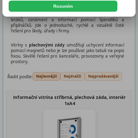
Rozumím
Vitríny s
korkovými zády
jsou ideální pro přichycení
letáků, oznámení a informací pomocí špendlíků a
připínáčků. Jde o jednoduché, rychlé a vizuálně čisté
řešení pro školy, úřady i firmy.
Vitríny s
plechovými zády
umožňují uchycení informací
pomocí magnetů nebo je lze používat jako tabuli na popis
fixou. Skvělé řešení pro kanceláře, provozovny a veřejné
prostory.
Řadit podle:
Nejlevnější
Nejdražší
Nejprodávanější
Informační vitrína stříbrná, plechová záda, interiér
1xA4