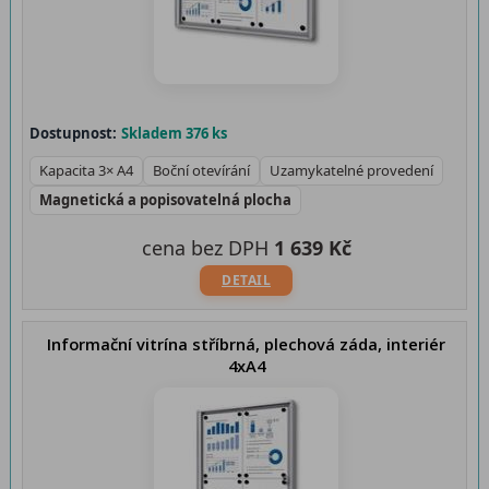
Dostupnost:
Skladem 376 ks
Kapacita 3× A4
Boční otevírání
Uzamykatelné provedení
Magnetická a popisovatelná plocha
cena bez DPH
1 639 Kč
DETAIL
Informační vitrína stříbrná, plechová záda, interiér
4xA4