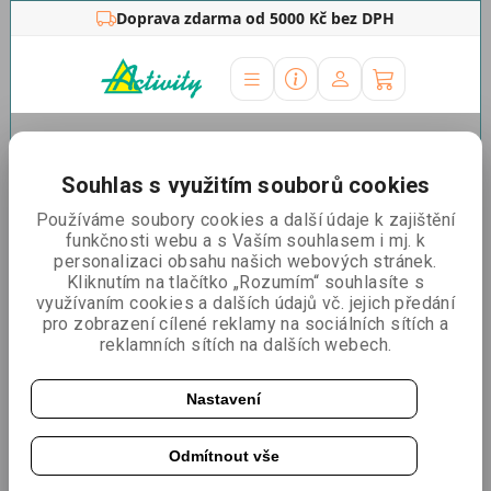
Doprava zdarma od 5000 Kč bez DPH
Úvodní stránka
»
Informační vitríny
»
Interiér
Informační vitríny do interiéru
Souhlas s využitím souborů cookies
Používáme soubory cookies a další údaje k zajištění
funkčnosti webu a s Vaším souhlasem i mj. k
personalizaci obsahu našich webových stránek.
Kliknutím na tlačítko „Rozumím“ souhlasíte s
využívaním cookies a dalších údajů vč. jejich předání
pro zobrazení cílené reklamy na sociálních sítích a
reklamních sítích na dalších webech.
Nastavení
Vitríny s korkovými
Vitríny s plechovými
zády
zády
Odmítnout vše