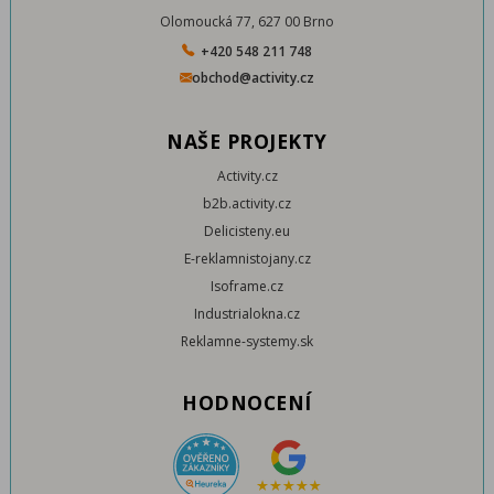
Olomoucká 77, 627 00 Brno
+420 548 211 748
obchod@activity.cz
NAŠE PROJEKTY
Activity.cz
b2b.activity.cz
Delicisteny.eu
E-reklamnistojany.cz
Isoframe.cz
Industrialokna.cz
Reklamne-systemy.sk
HODNOCENÍ