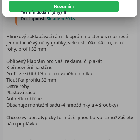
Katalogové číslo:
KR100P32G
Rozumím
Termín dodání (dny): 3
Dostupnost:
Skladem 50 ks
Hliníkový zaklapávací rám - klaprám na stěnu s možností
jednoduché výměny grafiky, velikost 100x140 cm, ostré
rohy, profil 32 mm
Oblíbený klaprám pro Vaši reklamu či plakát
K připevnění na stěnu
Profil ze stříbřitého eloxovaného hliníku
Tloušťka profilu 32 mm
Ostré rohy
Plastová záda
Antireflexní fólie
Obsahuje montážní sadu (4 hmoždinky a 4 šroubky)
Chcete vyrobit atypický formát či jinou barvu rámu? Zašlete
nám poptávku