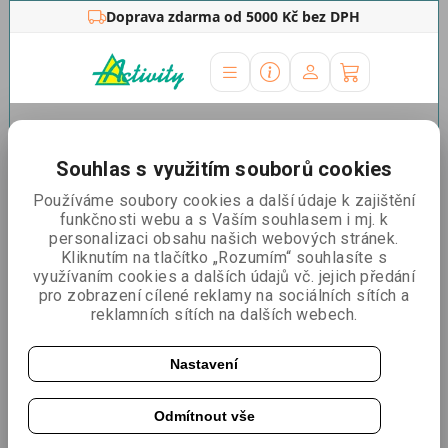
Doprava zdarma od 5000 Kč bez DPH
Úvodní stránka
»
Rámy na
plakáty
»
Klaprámy
»
Klaprámy ostré rohy
»
Klaprám
Souhlas s využitím souborů cookies
100x140 cm, ostré rohy
Používáme soubory cookies a další údaje k zajištění
Klaprám 100x140 cm, ostré
funkčnosti webu a s Vaším souhlasem i mj. k
personalizaci obsahu našich webových stránek.
rohy
Kliknutím na tlačítko „Rozumím“ souhlasíte s
využívaním cookies a dalších údajů vč. jejich předání
pro zobrazení cílené reklamy na sociálních sítích a
reklamních sítích na dalších webech.
Nastavení
Odmítnout vše