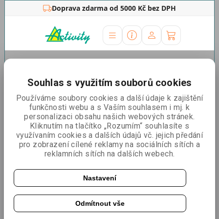
Doprava zdarma od 5000 Kč bez DPH
Úvodní stránka
»
Rámy na plakáty
»
Klaprámy
»
Klaprám
50x70 cm, ostré rohy
Souhlas s využitím souborů cookies
Klaprám 50x70 cm, ostré rohy
Používáme soubory cookies a další údaje k zajištění
funkčnosti webu a s Vaším souhlasem i mj. k
personalizaci obsahu našich webových stránek.
Kliknutím na tlačítko „Rozumím“ souhlasíte s
využívaním cookies a dalších údajů vč. jejich předání
pro zobrazení cílené reklamy na sociálních sítích a
reklamních sítích na dalších webech.
Nastavení
Odmítnout vše
Katalogové číslo:
KR50P25G