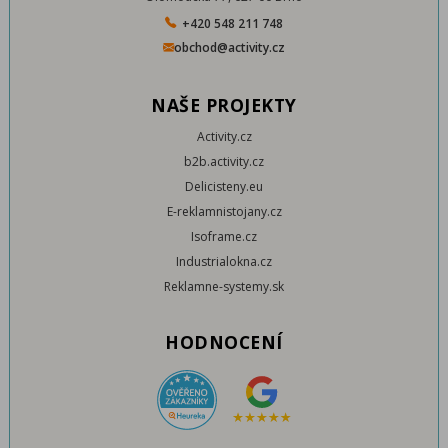
+420 548 211 748
obchod@activity.cz
NAŠE PROJEKTY
Activity.cz
b2b.activity.cz
Delicisteny.eu
E-reklamnistojany.cz
Isoframe.cz
Industrialokna.cz
Reklamne-systemy.sk
HODNOCENÍ