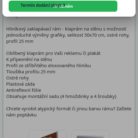
Termín dodání (dny): 3
Rozumím
Dostupnost:
Skladem 166 ks
Hliníkový zaklapávací rám - klaprám na stěnu s možností
jednoduché výměny grafiky, velikost 50x70 cm, ostré rohy,
profil 25 mm
Oblíbený klaprám pro Vaši reklamu či plakát
K připevnění na stěnu
Profil ze stříbřitého eloxovaného hliníku
Tloušťka profilu 25 mm
Ostré rohy
Plastová záda
Antireflexní fólie
Obsahuje montážní sadu (4 hmoždinky a 4 šroubky)
Chcete vyrobit atypický formát či jinou barvu rámu? Zašlete
nám poptávku