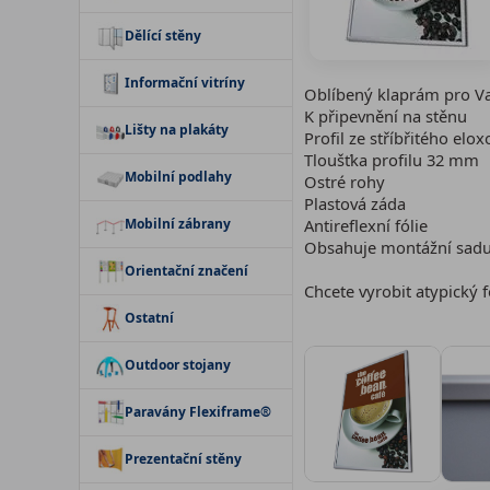
Dělící stěny
Informační vitríny
Oblíbený klaprám pro Va
K připevnění na stěnu
Lišty na plakáty
Profil ze stříbřitého elo
Tloušťka profilu 32 mm
Mobilní podlahy
Ostré rohy
Plastová záda
Mobilní zábrany
Antireflexní fólie
Obsahuje montážní sadu
Orientační značení
Chcete vyrobit atypický 
Ostatní
Outdoor stojany
Paravány Flexiframe®
Prezentační stěny