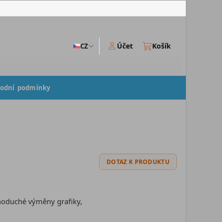
Účet
Košík
CZ
odní podmínky
DOTAZ K PRODUKTU
dnoduché výměny grafiky,