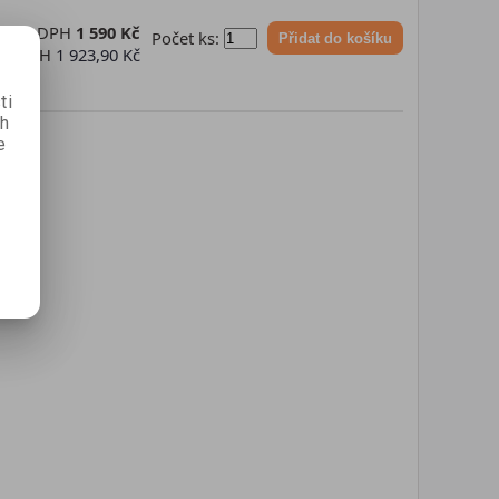
a bez DPH
1 590 Kč
Počet ks:
Přidat do košíku
a s DPH
1 923,90 Kč
ti
ch
e