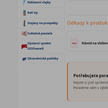
Reklamní vlajky
Roll Up
Odkazy k produk
Stojany na prospekty
Světelné poutače
Návod na vložen
Výstavní systém
ISOframe®
Zdravotnické potřeby
Potřebujete pora
Nejste si jistí správ
Poradíme vám s výběr