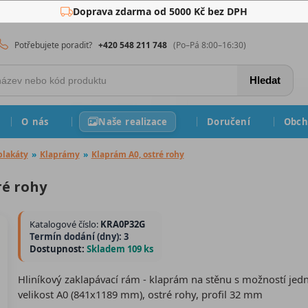
Doprava zdarma od 5000 Kč bez DPH
Potřebujete poradit?
+420 548 211 748
(Po–Pá 8:00–16:30)
Hledat
O nás
Naše realizace
Doručení
Obch
plakáty
»
Klaprámy
»
Klaprám A0, ostré rohy
ré rohy
Katalogové číslo:
KRA0P32G
Termín dodání (dny): 3
Dostupnost:
Skladem 109 ks
Hliníkový zaklapávací rám - klaprám na stěnu s možností je
velikost A0 (841x1189 mm), ostré rohy, profil 32 mm