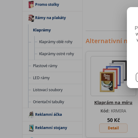
Promo stolky
Rámy na plakáty
P
Klaprámy
w
Alternativní nab
Klaprámy oblé rohy
Klaprámy ostré rohy
Plastové rámy
LED rámy
Listovací soubory
Orientační tabulky
Klaprám na míru
Kód:
KRMIRA
Reklamní áčka
50 Kč
Reklamní stojany
Detail