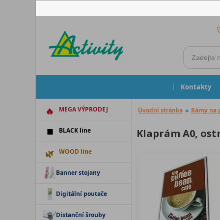
Kontakty
MEGA VÝPRODEJ
Úvodní stránka
»
Rámy na 
BLACK line
Klaprám A0, ost
WOOD line
Banner stojany
Digitální poutače
Distanční šrouby