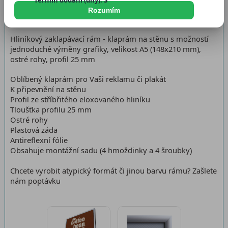
Termín dodání (dny): 3
Dostupnost:
Skladem 1522 ks
Rozumím
Hliníkový zaklapávací rám - klaprám na stěnu s možností
jednoduché výměny grafiky, velikost A5 (148x210 mm),
ostré rohy, profil 25 mm
Oblíbený klaprám pro Vaši reklamu či plakát
K připevnění na stěnu
Profil ze stříbřitého eloxovaného hliníku
Tloušťka profilu 25 mm
Ostré rohy
Plastová záda
Antireflexní fólie
Obsahuje montážní sadu (4 hmoždinky a 4 šroubky)
Chcete vyrobit atypický formát či jinou barvu rámu? Zašlete
nám poptávku