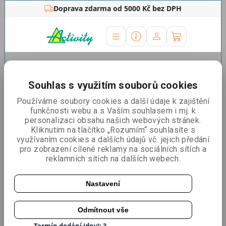
Doprava zdarma od 5000 Kč bez DPH
Úvodní stránka
»
Rámy na plakáty
»
Klaprám A5, ostré rohy
Souhlas s využitím souborů cookies
Klaprám A5, ostré rohy
Používáme soubory cookies a další údaje k zajištění
funkčnosti webu a s Vaším souhlasem i mj. k
personalizaci obsahu našich webových stránek.
Kliknutím na tlačítko „Rozumím“ souhlasíte s
využívaním cookies a dalších údajů vč. jejich předání
pro zobrazení cílené reklamy na sociálních sítích a
reklamních sítích na dalších webech.
Nastavení
Odmítnout vše
Katalogové číslo:
5907451662557