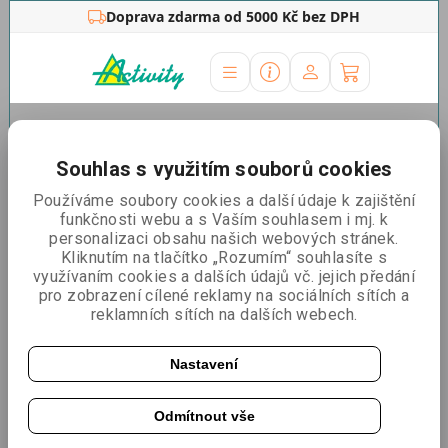
Doprava zdarma od 5000 Kč bez DPH
Úvodní stránka
»
Reklamní áčka
»
Křídové tabule
Souhlas s využitím souborů cookies
Řadit podle:
Nejlevnější
Nejdražší
Nejprodávanější
Používáme soubory cookies a další údaje k zajištění
funkčnosti webu a s Vaším souhlasem i mj. k
personalizaci obsahu našich webových stránek.
Křídový menu stojánek A6
Kliknutím na tlačítko „Rozumím“ souhlasíte s
využívaním cookies a dalších údajů vč. jejich předání
pro zobrazení cílené reklamy na sociálních sítích a
reklamních sítích na dalších webech.
Nastavení
Odmítnout vše