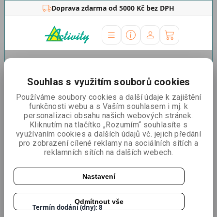
Doprava zdarma od 5000 Kč bez DPH
Úvodní stránka
»
Promo stolky
»
LED BOX™ promo stolek
Souhlas s využitím souborů cookies
LED BOX™ promo stolek
Používáme soubory cookies a další údaje k zajištění
funkčnosti webu a s Vaším souhlasem i mj. k
personalizaci obsahu našich webových stránek.
Kliknutím na tlačítko „Rozumím“ souhlasíte s
využívaním cookies a dalších údajů vč. jejich předání
pro zobrazení cílené reklamy na sociálních sítích a
reklamních sítích na dalších webech.
Nastavení
Katalogové číslo:
LEDBOX-C
Odmítnout vše
Termín dodání (dny): 8