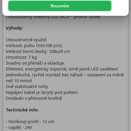
Dostupnost:
Skladem 174 ks
Rozumím
Oboustranný světelný LED BOX™ promo stolek
Výhody:
Oboustranné využití
Velikost: pultu 103x108 (cm)
Velikost horní desky: 108x29 cm
Hmotnost: 7 kg
Snadno se přenáší a skladuje
Efektivní, energeticky úsporné, silně jasné LED osvětlení
Jednoduchá, rychlá montáž bez nářadí – sestavení za méně
než 10 minut
Dvě stabilizační nohy
Napájecí kabel je skrytý pod pultem
Dodáván v přenosné brašně
Technické info:
- hliníkový profil - 12 cm
- napětí - 24V