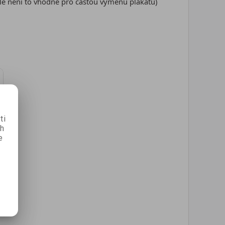
ale není to vhodné pro častou výměnu plakátů)
ti
ch
e