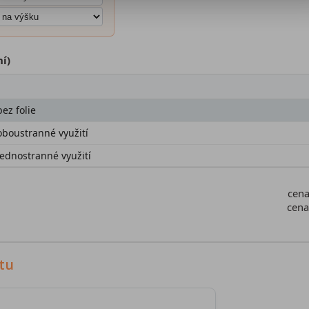
ní)
ez folie
oboustranné využití
jednostranné využití
cen
cen
tu