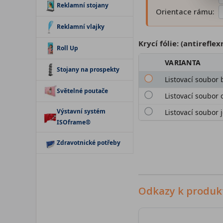
Reklamní stojany
Orientace rámu:
Reklamní vlajky
Krycí fólie: (antireflex
Roll Up
VARIANTA
Stojany na prospekty
Listovací soubor b
Světelné poutače
Listovací soubor 
Výstavní systém
Listovací soubor 
ISOframe®
Zdravotnické potřeby
Odkazy k produk