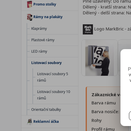
Plně uzavřený: Do rámu 
Promo stolky
Dělený - kratší strana: 
Dělený - delší strana: N
Rámy na plakáty
Logo MarkBric - zá
Klaprámy
Plastové rámy
LED rámy
Listovací soubory
P
Listovací soubory 5
w
rámů
Listovací soubory 10
Zákaznické volby:
rámů
Barva rámu
Orientační tabulky
Barva nosiče:
Rohy
Reklamní áčka
Profil rámu