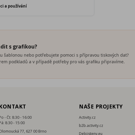
ci a používání
dit s grafikou?
nou šablonou nebo potřebujete pomoci s přípravou tiskových dat?
em podkladů a v případě potřeby pro vás grafiku připravíme.
KONTAKT
NAŠE PROJEKTY
Po - Čt: 8:30 - 16:00
Activity.cz
Pá: 8:30 - 15:00
b2b.activity.cz
Olomoucká 77, 627 00 Brno
Delicisteny.eu