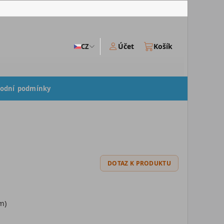
Účet
Košík
CZ
odní podmínky
DOTAZ K PRODUKTU
m)