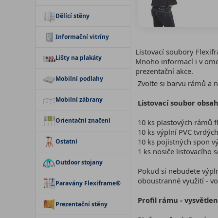
Dělící stěny
Informační vitríny
Listovací soubory Flexif
Lišty na plakáty
Mnoho informací i v omez
prezentační akce.
Mobilní podlahy
Zvolte si barvu rámů a n
Mobilní zábrany
Listovací soubor obsah
Orientační značení
10 ks plastových rámů f
10 ks výplní PVC tvrdých
10 ks pojistných spon v
Ostatní
1 ks nosiče listovacího 
Outdoor stojany
Pokud si nebudete výpln
oboustranné využití - vo
Paravány Flexiframe®
Profil rámu - vysvětlen
Prezentační stěny