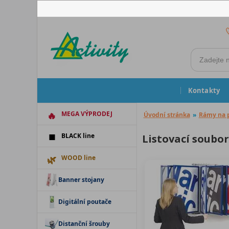
Kontakty
MEGA VÝPRODEJ
Úvodní stránka
»
Rámy na 
BLACK line
Listovací soubo
WOOD line
Banner stojany
Digitální poutače
Distanční šrouby