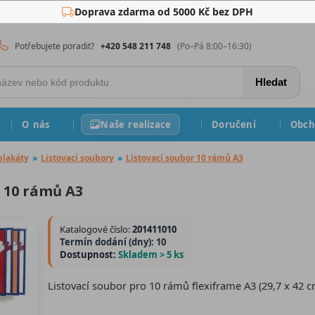
Doprava zdarma od 5000 Kč bez DPH
Potřebujete poradit?
+420 548 211 748
(Po–Pá 8:00–16:30)
Hledat
O nás
Naše realizace
Doručení
Obch
plakáty
»
Listovací soubory
»
Listovací soubor 10 rámů A3
r 10 rámů A3
Katalogové číslo:
201411010
Termín dodání (dny): 10
Dostupnost:
Skladem > 5 ks
Listovací soubor pro 10 rámů flexiframe A3 (29,7 x 42 c