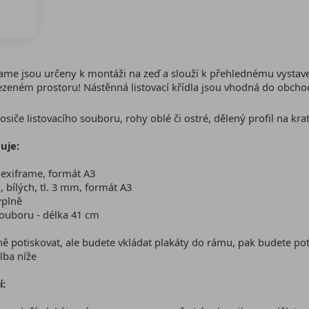
rame jsou určeny k montáži na zeď a slouží k přehlednému vystave
eném prostoru! Nástěnná listovací křídla jsou vhodná do obchodů
osiče listovacího souboru, rohy oblé či ostré, dělený profil na krat
uje:
lexiframe, formát A3
, bílých, tl. 3 mm, formát A3
ýplně
souboru - délka 41 cm
ě potiskovat, ale budete vkládat plakáty do rámu, pak budete po
lba níže
í: