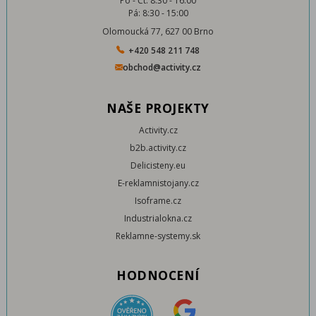
Po - Čt: 8:30 - 16:00
Pá: 8:30 - 15:00
Olomoucká 77, 627 00 Brno
+420 548 211 748
obchod@activity.cz
NAŠE PROJEKTY
Activity.cz
b2b.activity.cz
Delicisteny.eu
E-reklamnistojany.cz
Isoframe.cz
Industrialokna.cz
Reklamne-systemy.sk
HODNOCENÍ