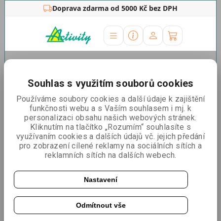
Doprava zdarma od 5000 Kč bez DPH
Úvodní stránka
»
Rámy na plakáty
»
Listovací
soubory
»
Listovací soubor 5 rámů 35 x 50 cm
Souhlas s využitím souborů cookies
Listovací soubor 5 rámů 35 x
Používáme soubory cookies a další údaje k zajištění
funkčnosti webu a s Vaším souhlasem i mj. k
50 cm
personalizaci obsahu našich webových stránek.
Kliknutím na tlačítko „Rozumím“ souhlasíte s
využívaním cookies a dalších údajů vč. jejich předání
pro zobrazení cílené reklamy na sociálních sítích a
reklamních sítích na dalších webech.
Nastavení
Odmítnout vše