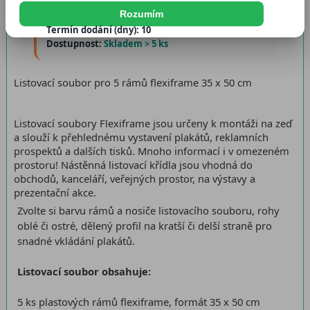
Rozumím
Katalogové číslo:
20131065
Termín dodání (dny): 10
Dostupnost:
Skladem > 5 ks
Listovací soubor pro 5 rámů flexiframe 35 x 50 cm
Listovací soubory Flexiframe jsou určeny k montáži na zeď
a slouží k přehlednému vystavení plakátů, reklamních
prospektů a dalších tisků. Mnoho informací i v omezeném
prostoru! Nástěnná listovací křídla jsou vhodná do
obchodů, kanceláří, veřejných prostor, na výstavy a
prezentační akce.
Zvolte si barvu rámů a nosiče listovacího souboru, rohy
oblé či ostré, dělený profil na kratší či delší straně pro
snadné vkládání plakátů.
Listovací soubor obsahuje:
5 ks plastových rámů flexiframe, formát 35 x 50 cm