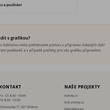
ci a používání
dit s grafikou?
nou šablonou nebo potřebujete pomoci s přípravou tiskových dat?
em podkladů a v případě potřeby pro vás grafiku připravíme.
KONTAKT
NAŠE PROJEKTY
Po - Čt: 8:30 - 16:00
Activity.cz
Pá: 8:30 - 15:00
b2b.activity.cz
Olomoucká 77, 627 00 Brno
Delicisteny.eu