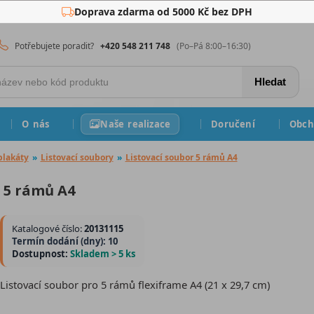
Doprava zdarma od 5000 Kč bez DPH
Potřebujete poradit?
+420 548 211 748
(Po–Pá 8:00–16:30)
Hledat
O nás
Naše realizace
Doručení
Obch
plakáty
»
Listovací soubory
»
Listovací soubor 5 rámů A4
r 5 rámů A4
Katalogové číslo:
20131115
Termín dodání (dny): 10
Dostupnost:
Skladem > 5 ks
Listovací soubor pro 5 rámů flexiframe A4 (21 x 29,7 cm)