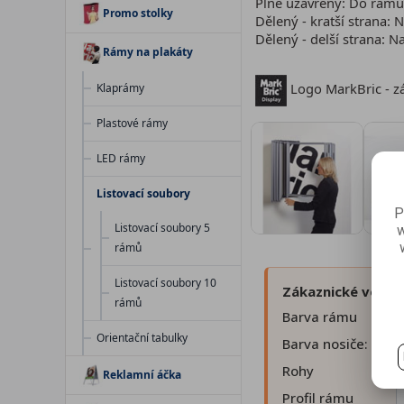
Plně uzavřený: Do rámu 
Promo stolky
Dělený - kratší strana: 
Dělený - delší strana: N
Rámy na plakáty
Logo MarkBric - zá
Klaprámy
Plastové rámy
LED rámy
Listovací soubory
P
Listovací soubory 5
w
rámů
Listovací soubory 10
Zákaznické volby:
rámů
Barva rámu
Orientační tabulky
Barva nosiče:
Rohy
Reklamní áčka
Profil rámu