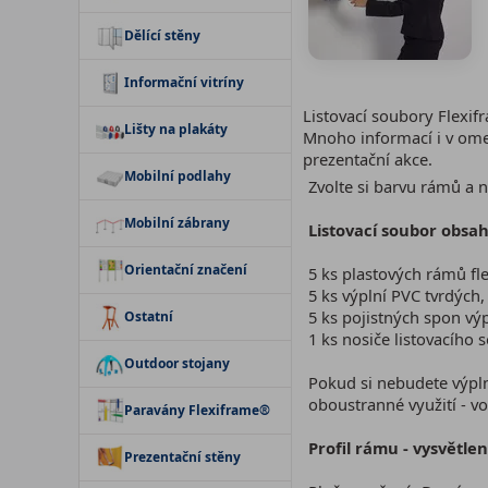
Dělící stěny
Informační vitríny
Listovací soubory Flexif
Lišty na plakáty
Mnoho informací i v omez
prezentační akce.
Mobilní podlahy
Zvolte si barvu rámů a n
Mobilní zábrany
Listovací soubor obsah
Orientační značení
5 ks plastových rámů fl
5 ks výplní PVC tvrdých,
5 ks pojistných spon vý
Ostatní
1 ks nosiče listovacího
Outdoor stojany
Pokud si nebudete výpln
oboustranné využití - vo
Paravány Flexiframe®
Profil rámu - vysvětlen
Prezentační stěny