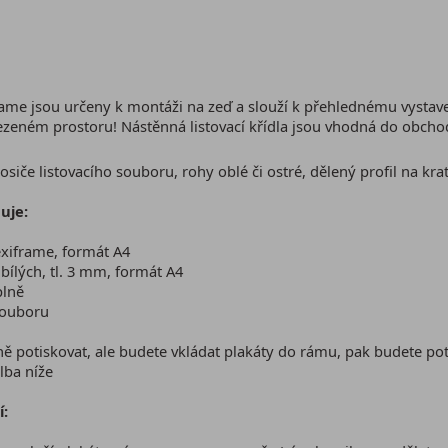
rame jsou určeny k montáži na zeď a slouží k přehlednému vystave
eném prostoru! Nástěnná listovací křídla jsou vhodná do obchodů
osiče listovacího souboru, rohy oblé či ostré, dělený profil na krat
uje:
exiframe, formát A4
 bílých, tl. 3 mm, formát A4
plně
 souboru
ě potiskovat, ale budete vkládat plakáty do rámu, pak budete po
lba níže
í: