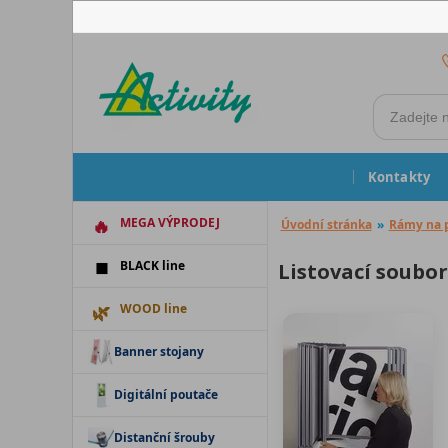
Kontakty
MEGA VÝPRODEJ
Úvodní stránka
»
Rámy na 
BLACK line
Listovací soubo
WOOD line
Banner stojany
Digitální poutače
Distanční šrouby