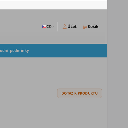
Účet
Košík
CZ
odní podmínky
DOTAZ K PRODUKTU