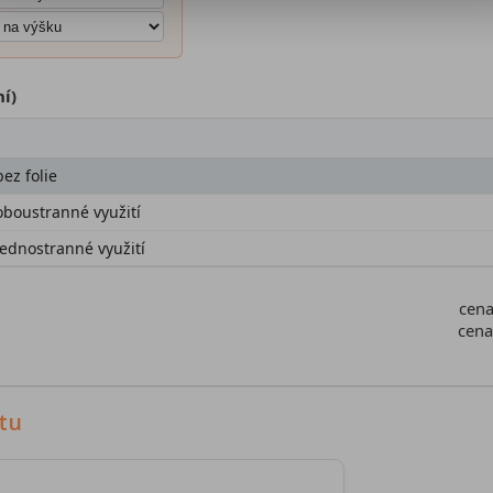
ní)
ez folie
oboustranné využití
jednostranné využití
cen
cen
tu