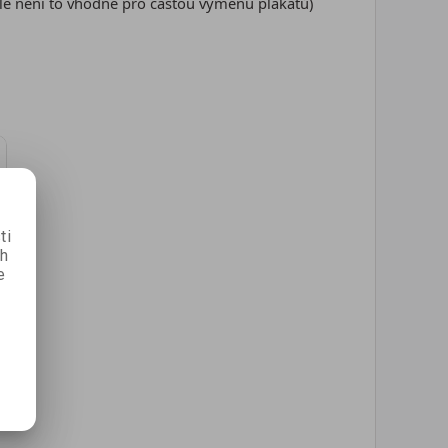
ale není to vhodné pro častou výměnu plakátů)
ti
ch
e