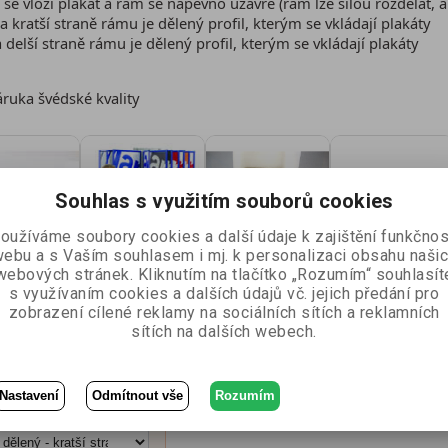
se vloží plakát a rám se napevno uzavře (rám lze silou rozdělat, 
Na kratší straně rámu je dělený profil, kterým se vkládají plakáty
a delší straně rámu je dělený profil, kterým se vkládají plakáty
ruka švédské kvality
Souhlas s využitím souborů cookies
oužíváme soubory cookies a další údaje k zajištění funkčnos
ebu a s Vaším souhlasem i mj. k personalizaci obsahu naši
webových stránek. Kliknutím na tlačítko „Rozumím“ souhlasít
s využívaním cookies a dalších údajů vč. jejich předání pro
zobrazení cílené reklamy na sociálních sítích a reklamních
sítích na dalších webech.
Nastavení
Odmítnout vše
Rozumím