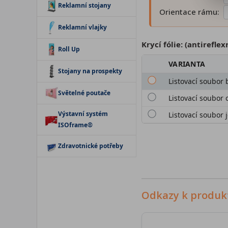
Reklamní stojany
Orientace rámu:
Reklamní vlajky
Krycí fólie: (antireflex
Roll Up
VARIANTA
Stojany na prospekty
Listovací soubor b
Světelné poutače
Listovací soubor 
Výstavní systém
Listovací soubor 
ISOframe®
Zdravotnické potřeby
Odkazy k produk