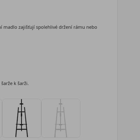
ní madlo zajišťují spolehlivé držení rámu nebo
arže k šarži.