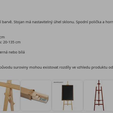
í barvě. Stojan má nastavitelný úhel sklonu. Spodní polička a hor
 cm
u: 20-135 cm
černá nebo bílá
ůvodu suroviny mohou existovat rozdíly ve vzhledu produktu od š