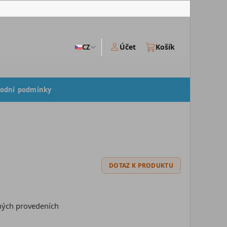
Účet
Košík
CZ
odní podmínky
DOTAZ K PRODUKTU
vných provedeních