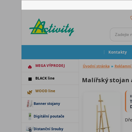
Kontakty
MEGA VÝPRODEJ
Úvodní stránka
»
Reklamní 
BLACK line
Malířský stojan
WOOD line
K
T
Banner stojany
Digitální poutače
Dře
Distanční šrouby