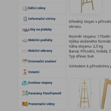
Dělící stěny
Informační vitríny
Dřevěný stojan v přírodn
obrazu.
Lišty na plakáty
Rozměr stojanu: 175x60
Mobilní podlahy
Výška vloženého formát
Váha stojanu: 2,5 kg
Mobilní zábrany
Barva: Přírodní, hnědá, 
Typ dřeva: buk
Orientační značení
Vzhledem k přírodnímu p
Ostatní
Outdoor stojany
Paravány Flexiframe®
Prezentační stěny