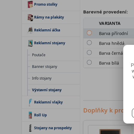
Promo stolky
Barevné provedení:
Rámy na plakáty
VARIANTA
Reklamní áčka
Barva přírodní
Reklamní stojany
Barva hnědá
Barva černá
Poutače
Barva bílá
P
Banner stojany
w
Info stojany
Výstavní stojany
Reklamní vlajky
Doplňky k produ
Roll Up
Stojany na prospekty