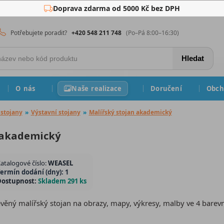
Doprava zdarma od 5000 Kč bez DPH
Potřebujete poradit?
+420 548 211 748
(Po–Pá 8:00–16:30)
Hledat
O nás
Naše realizace
Doručení
Obch
stojany
»
Výstavní stojany
»
Malířský stojan akademický
 akademický
atalogové číslo:
WEASEL
ermín dodání (dny): 1
Dostupnost:
Skladem 291 ks
věný malířský stojan na obrazy, mapy, výkresy, malby ve 4 bare