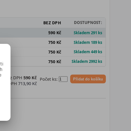
BEZ DPH
DOSTUPNOST:
590 Kč
Skladem 291 ks
750 Kč
Skladem 189 ks
750 Kč
Skladem 449 ks
750 Kč
Skladem 2992 ks
ti
ch
e
na bez DPH
590 Kč
Počet ks:
Přidat do košíku
na s DPH
713,90 Kč