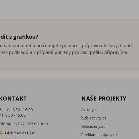
dit s grafikou?
nou šablonou nebo potřebujete pomoci s přípravou tiskových dat?
em podkladů a v případě potřeby pro vás grafiku připravíme.
KONTAKT
NAŠE PROJEKTY
Po - Čt: 8:30 - 16:00
Activity.cz
Pá: 8:30 - 15:00
b2b.activity.cz
Olomoucká 77, 627 00 Brno
Delicisteny.eu
+420 548 211 748
E-reklamnistojany.cz