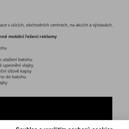
ace v ulicích, obchodních centrech, na akcích a výstavách.
nné mobilní řešení reklamy
tohu
o utažení batohu
é upevnění vlajky
oční síťové kapsy
dno do batohu
ajky