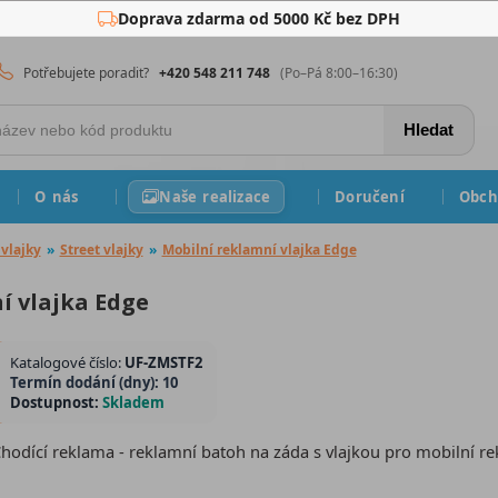
Doprava zdarma od 5000 Kč bez DPH
Potřebujete poradit?
+420 548 211 748
(Po–Pá 8:00–16:30)
Hledat
O nás
Naše realizace
Doručení
Obch
vlajky
»
Street vlajky
»
Mobilní reklamní vlajka Edge
í vlajka Edge
Katalogové číslo:
UF-ZMSTF2
Termín dodání (dny): 10
Dostupnost:
Skladem
hodící reklama - reklamní batoh na záda s vlajkou pro mobilní re