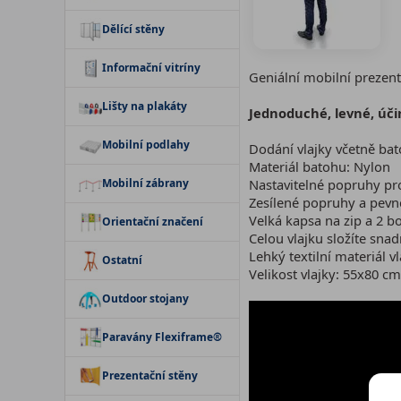
Dělící stěny
Informační vitríny
Geniální mobilní prezent
Lišty na plakáty
Jednoduché, levné, úči
Mobilní podlahy
Dodání vlajky včetně ba
Materiál batohu: Nylon
Mobilní zábrany
Nastavitelné popruhy pr
Zesílené popruhy a pevn
Velká kapsa na zip a 2 b
Orientační značení
Celou vlajku složíte sna
Lehký textilní materiál vl
Ostatní
Velikost vlajky: 55x80 cm
Outdoor stojany
Paravány Flexiframe®
Prezentační stěny