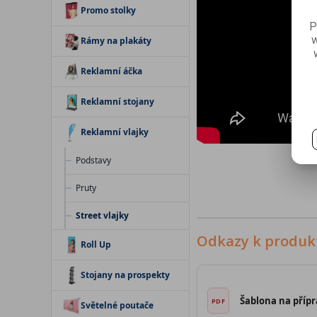
Promo stolky
P
w
Rámy na plakáty
Reklamní áčka
Reklamní stojany
Reklamní vlajky
Podstavy
Pruty
Street vlajky
Odkazy k produk
Roll Up
Stojany na prospekty
Šablona na přípr
Světelné poutače