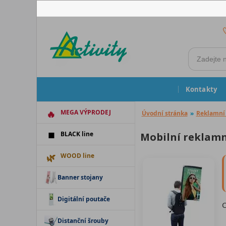
Kontakty
MEGA VÝPRODEJ
Úvodní stránka
»
Reklamní 
BLACK line
Mobilní reklamn
WOOD line
Banner stojany
Digitální poutače
C
Distanční šrouby