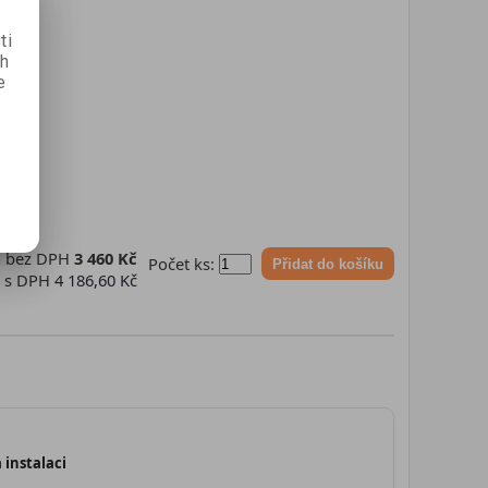
ti
ch
e
a bez DPH
3 460 Kč
Počet ks:
Přidat do košíku
a s DPH
4 186,60 Kč
 instalaci