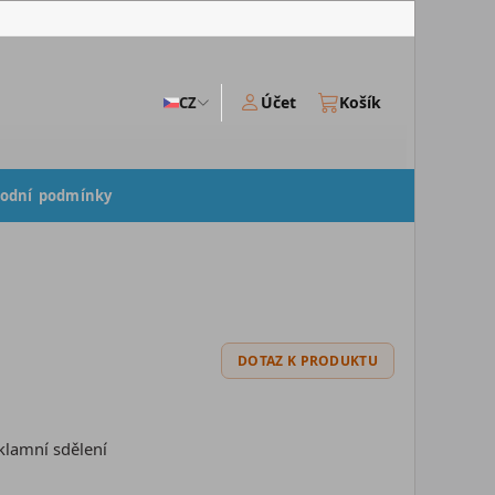
Účet
Košík
CZ
odní podmínky
DOTAZ K PRODUKTU
klamní sdělení