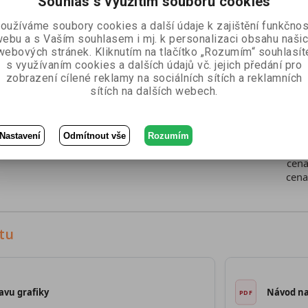
Souhlas s využitím souborů cookies
oužíváme soubory cookies a další údaje k zajištění funkčnos
ebu a s Vaším souhlasem i mj. k personalizaci obsahu naši
webových stránek. Kliknutím na tlačítko „Rozumím“ souhlasít
s využívaním cookies a dalších údajů vč. jejich předání pro
zobrazení cílené reklamy na sociálních sítích a reklamních
sítích na dalších webech.
Nastavení
Odmítnout vše
Rozumím
cen
cen
tu
avu grafiky
Návod na