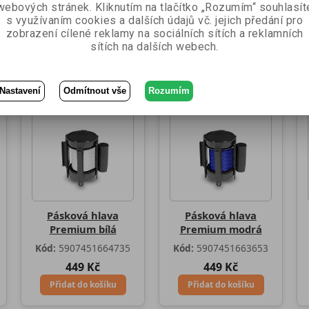
ce
webových stránek. Kliknutím na tlačítko „Rozumím“ souhlasít
ce
s využívaním cookies a dalších údajů vč. jejich předání pro
zobrazení cílené reklamy na sociálních sítích a reklamních
sítích na dalších webech.
ktu
Nastavení
Odmítnout vše
Rozumím
Pásková hlava
Pásková hlava
Premium bílá
Premium modrá
Kód:
5907451664735
Kód:
5907451663653
449 Kč
449 Kč
Přidat do košíku
Přidat do košíku