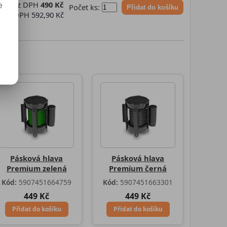
na bez DPH
490 Kč
e
Počet ks:
Přidat do košíku
na s DPH
592,90 Kč
Pásková hlava
Pásková hlava
Premium zelená
Premium černá
Kód:
5907451664759
Kód:
5907451663301
449 Kč
449 Kč
Přidat do košíku
Přidat do košíku