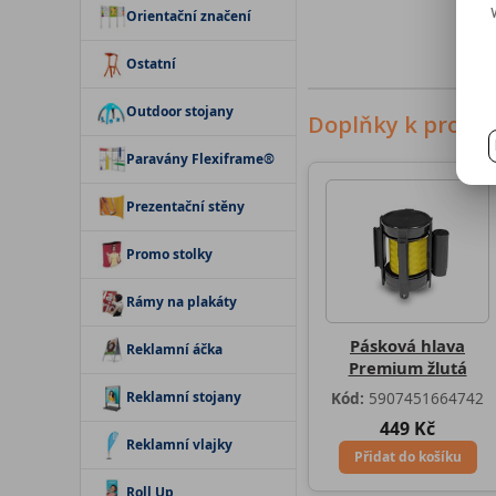
Orientační značení
Ostatní
Outdoor stojany
Doplňky k produ
Paravány Flexiframe®
Prezentační stěny
Promo stolky
Rámy na plakáty
Pásková hlava
Reklamní áčka
Premium žlutá
Reklamní stojany
Kód:
5907451664742
449 Kč
Reklamní vlajky
Přidat do košíku
Roll Up