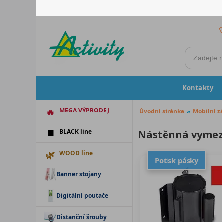
Kontakty
MEGA VÝPRODEJ
Úvodní stránka
»
Mobilní z
BLACK line
Nástěnná vymezo
WOOD line
Potisk pásky
Banner stojany
Digitální poutače
Distanční šrouby