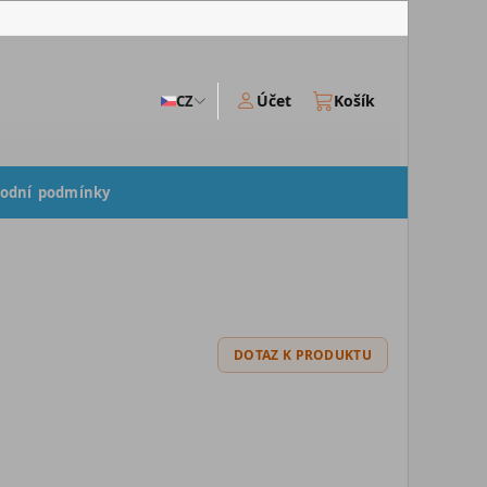
Účet
Košík
CZ
odní podmínky
DOTAZ K PRODUKTU