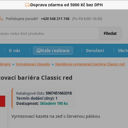
Doprava zdarma od 5000 Kč bez DPH
Potřebujete poradit?
+420 548 211 748
(Po–Pá 8:00–16:30)
Hledat
O nás
Naše realizace
Doručení
Obch
ábrany
»
Vymezovací sloupky
»
Nástěnná vymezovací bariéra Classic red
vací bariéra Classic red
Katalogové číslo:
5907451663318
Termín dodání (dny): 1
Dostupnost:
Skladem 195 ks
Vymezovací kazeta na zeď s červenou páskou