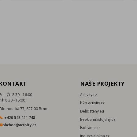
KONTAKT
NAŠE PROJEKTY
Po - Čt: 8:30 - 16:00
Activity.cz
Pá: 8:30 - 15:00
b2b.activity.cz
Olomoucká 77, 627 00 Brno
Delicisteny.eu
+420 548 211 748
E-reklamnistojany.cz
obchod@activity.cz
Isoframe.cz
Industrialokna.cz