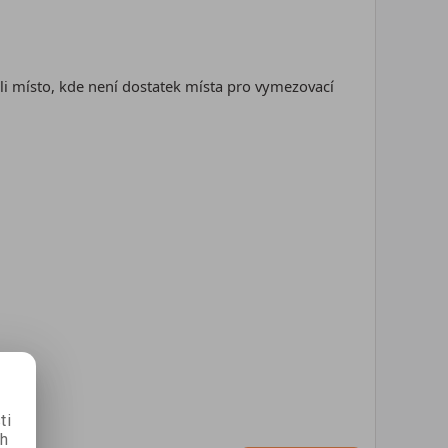
li místo, kde není dostatek místa pro vymezovací
ti
ch