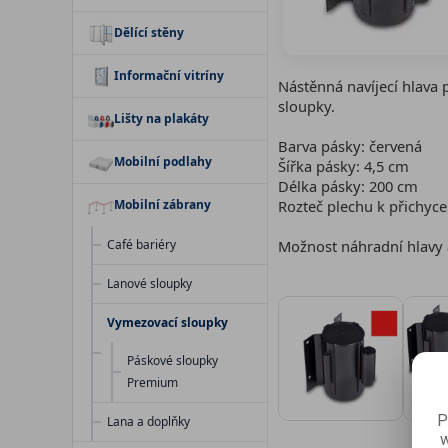
Dělící stěny
Informační vitríny
Nástěnná navíjecí hlava 
sloupky.
Lišty na plakáty
Barva pásky: červená
Mobilní podlahy
Šířka pásky: 4,5 cm
Délka pásky: 200 cm
Mobilní zábrany
Rozteč plechu k přichyce
Café bariéry
Možnost náhradní hlavy a
Lanové sloupky
Vymezovací sloupky
Páskové sloupky
Premium
P
Lana a doplňky
w