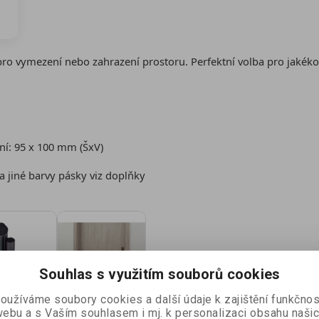
pro vymezení nebo zahrazení prostoru. Perfektní volba pro jakéko
ní: 95 x 100 mm (ŠxV)
 jiné barvy pásky viz doplňky
Souhlas s využitím souborů cookies
oužíváme soubory cookies a další údaje k zajištění funkčnos
ebu a s Vaším souhlasem i mj. k personalizaci obsahu naši