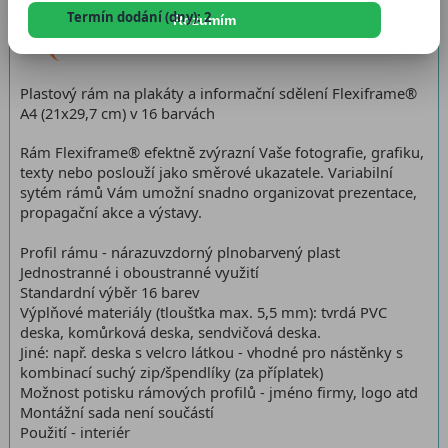
Termín dodání (dny): 2
Rozumím
Dostupnost:
Skladem > 5 ks
Plastový rám na plakáty a informační sdělení Flexiframe®
A4 (21x29,7 cm) v 16 barvách
Rám Flexiframe® efektně zvýrazní Vaše fotografie, grafiku,
texty nebo poslouží jako směrové ukazatele. Variabilní
sytém rámů Vám umožní snadno organizovat prezentace,
propagační akce a výstavy.
Profil rámu - nárazuvzdorný plnobarvený plast
Jednostranné i oboustranné využití
Standardní výběr 16 barev
Výplňové materiály (tloušťka max. 5,5 mm): tvrdá PVC
deska, komůrková deska, sendvičová deska.
Jiné: např. deska s velcro látkou - vhodné pro nástěnky s
kombinací suchý zip/špendlíky (za příplatek)
Možnost potisku rámových profilů - jméno firmy, logo atd
Montážní sada není součástí
Použití - interiér