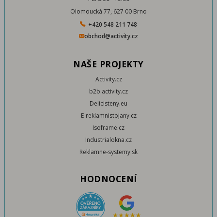
Olomoucká 77, 627 00 Brno
+420 548 211 748
obchod@activity.cz
NAŠE PROJEKTY
Activity.cz
b2b.activity.cz
Delicisteny.eu
E-reklamnistojany.cz
Isoframe.cz
Industrialokna.cz
Reklamne-systemy.sk
HODNOCENÍ