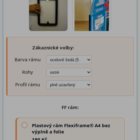
Zákaznické volby:
Barva rámu
Rohy
Profil rámu
FF rám:
Plastový rám Flexiframe® A4 bez
výplně a folie
190 Kč