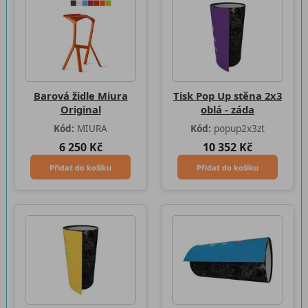
Barová židle Miura
Tisk Pop Up stěna 2x3
Original
oblá - záda
Kód:
MIURA
Kód:
popup2x3zt
6 250 Kč
10 352 Kč
Přidat do košíku
Přidat do košíku