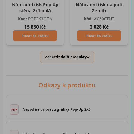
Náhradní tisk Pop Up
Náhradní tisk na pult
stěna 2x3 oblá
Zenith
Kód:
POP2X3C-TN
Kód:
AC600TNT
15 850 Kč
3 028 Kč
Přidat do košíku
Přidat do košíku
Zobrazit další produkty
Odkazy k produktu
Návod na přípravu grafiky Pop-Up 2x3