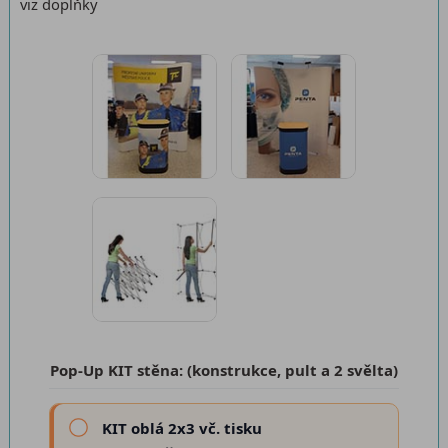
viz doplňky
Pop-Up KIT stěna: (konstrukce, pult a 2 svělta)
KIT oblá 2x3 vč. tisku