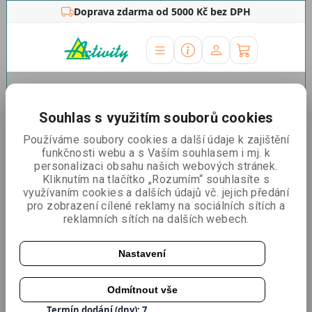
Doprava zdarma od 5000 Kč bez DPH
Úvodní stránka
»
Prezentační stěny
»
Prezentační stěny
Pop-Up
»
Pop Up sestavy
»
Pop Up KIT 2x3 stěna oblá
Souhlas s využitím souborů cookies
Pop Up KIT 2x3 stěna oblá
Používáme soubory cookies a další údaje k zajištění
funkčnosti webu a s Vaším souhlasem i mj. k
personalizaci obsahu našich webových stránek.
Kliknutím na tlačítko „Rozumím“ souhlasíte s
využívaním cookies a dalších údajů vč. jejich předání
pro zobrazení cílené reklamy na sociálních sítích a
reklamních sítích na dalších webech.
Nastavení
Odmítnout vše
Katalogové číslo:
POPKIT2X3C
Termín dodání (dny): 7