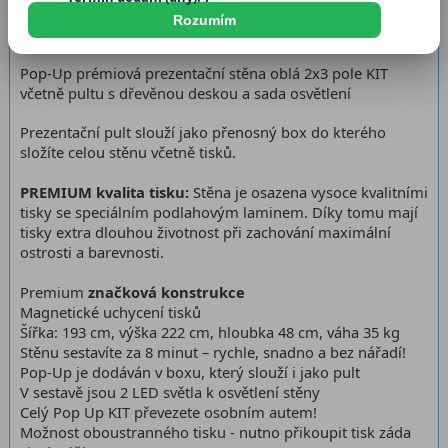
Dostupnost:
Skladem > 5 ks
Rozumím
Pop-Up prémiová prezentační stěna oblá 2x3 pole KIT
včetně pultu s dřevěnou deskou a sada osvětlení
Prezentační pult slouží jako přenosný box do kterého
složíte celou stěnu včetně tisků.
PREMIUM kvalita tisku:
Stěna je osazena vysoce kvalitními
tisky se speciálním podlahovým laminem. Díky tomu mají
tisky extra dlouhou životnost při zachování maximální
ostrosti a barevnosti.
Premium
značková konstrukce
Magnetické uchycení tisků
Šířka: 193 cm, výška 222 cm, hloubka 48 cm, váha 35 kg
Stěnu sestavíte za 8 minut – rychle, snadno a bez nářadí!
Pop-Up je dodáván v boxu, který slouží i jako pult
V sestavě jsou 2 LED světla k osvětlení stěny
Celý Pop Up KIT převezete osobním autem!
Možnost oboustranného tisku - nutno přikoupit tisk záda