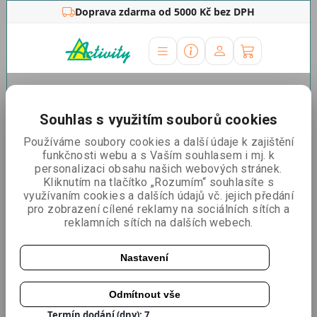
Doprava zdarma od 5000 Kč bez DPH
Úvodní stránka
»
Prezentační stěny
»
Prezentační stěny
Pop-Up
»
Pop Up sestavy
»
Pop Up KIT 3x3 stěna rovná
Souhlas s využitím souborů cookies
Pop Up KIT 3x3 stěna rovná
Používáme soubory cookies a další údaje k zajištění
funkčnosti webu a s Vaším souhlasem i mj. k
personalizaci obsahu našich webových stránek.
Kliknutím na tlačítko „Rozumím“ souhlasíte s
využívaním cookies a dalších údajů vč. jejich předání
pro zobrazení cílené reklamy na sociálních sítích a
reklamních sítích na dalších webech.
Nastavení
Odmítnout vše
Katalogové číslo:
POPKIT3X3S
Termín dodání (dny): 7