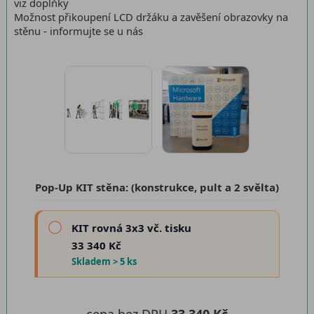
viz doplňky
Možnost přikoupení LCD držáku a zavěšení obrazovky na
stěnu - informujte se u nás
Pop-Up KIT stěna: (konstrukce, pult a 2 svělta)
KIT rovná 3x3 vč. tisku
33 340 Kč
Skladem > 5 ks