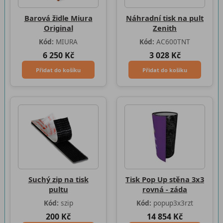
Barová židle Miura
Náhradní tisk na pult
Original
Zenith
Kód:
MIURA
Kód:
AC600TNT
6 250 Kč
3 028 Kč
Přidat do košíku
Přidat do košíku
Suchý zip na tisk
Tisk Pop Up stěna 3x3
pultu
rovná - záda
Kód:
szip
Kód:
popup3x3rzt
200 Kč
14 854 Kč