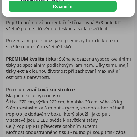
Dostupnost:
Skladem > 5 ks
Rozumím
Pop-Up prémiová prezentační stěna rovná 3x3 pole KIT
včetně pultu s dřevěnou deskou a sada osvětlení
Prezentační pult slouží jako přenosný box do kterého
složíte celou stěnu včetně tisků.
PREMIUM kvalita tisku:
Stěna je osazena vysoce kvalitními
tisky se speciálním podlahovým laminem. Díky tomu mají
tisky extra dlouhou životnost při zachování maximální
ostrosti a barevnosti.
Premium
značková konstrukce
Magnetické uchycení tisků
Šířka: 270 cm, výška 222 cm, hloubka 30 cm, váha 40 kg
Stěnu sestavíte za 8 minut – rychle, snadno a bez nářadí!
Pop-Up je dodáván v boxu, který slouží i jako pult
V sestavě jsou 2 LED světla k osvětlení stěny
Celý Pop Up KIT převezete osobním autem!
Možnost oboustranného tisku - nutno přikoupit tisk záda