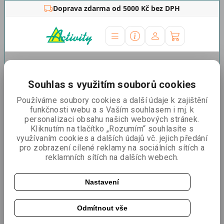
Doprava zdarma od 5000 Kč bez DPH
Úvodní stránka
»
Promo stolky
»
Promo stolky
PVC
»
Prezentační pult Mini counter černé dřevo
Souhlas s využitím souborů cookies
Prezentační pult Mini
Používáme soubory cookies a další údaje k zajištění
funkčnosti webu a s Vaším souhlasem i mj. k
counter černé dřevo
personalizaci obsahu našich webových stránek.
Kliknutím na tlačítko „Rozumím“ souhlasíte s
využívaním cookies a dalších údajů vč. jejich předání
pro zobrazení cílené reklamy na sociálních sítích a
reklamních sítích na dalších webech.
Nastavení
Odmítnout vše