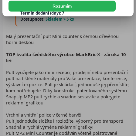
Rozumím
Katalogové číslo:
82038-BL
Termín dodání (dny): 7
Dostupnost:
Skladem > 5 ks
Malý prezentační pult Mini counter s černou dřevěnou
horní deskou
TOP kvalita švédského výrobce MarkBric® - záruka 10
let
Pult využijete jako mini recepci, prodejní nebo prezentační
pult na tištěné materiály pro Vaše prezentace, konference,
výstavní expozice. Pult je skládací, jednoduše jej přemístíte,
kam potřebujete. Díky konstrukci patentovaného systému
SnapUp MP2 pult rychle a snadno sestavíte a pokryjete
reklamní grafikou.
Vrchní a vnitřní police v černé barvě!
Pult jednoduše složíte i rozložíte, výborný pro transport!
Snadná a rychlá výměna reklamní grafiky!
Pult MP2 Mini Counter je dodáván včetně polstrované