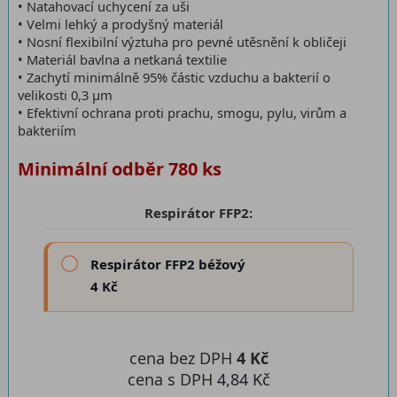
• Natahovací uchycení za uši
• Velmi lehký a prodyšný materiál
• Nosní flexibilní výztuha pro pevné utěsnění k obličeji
• Materiál bavlna a netkaná textilie
• Zachytí minimálně 95% částic vzduchu a bakterií o
velikosti 0,3 μm
• Efektivní ochrana proti prachu, smogu, pylu, virům a
bakteriím
Minimální odběr 780 ks
Respirátor FFP2:
Respirátor FFP2 béžový
4 Kč
cena bez DPH
4 Kč
cena s DPH
4,84 Kč