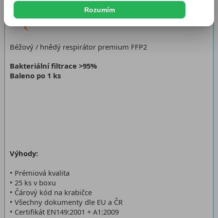
Katalogové číslo:
FPP2BE2
Rozumím
Dostupnost:
Na dotaz
Béžový / hnědý respirátor premium FFP2
Bakteriální filtrace >95%
Baleno po 1 ks
Výhody:
• Prémiová kvalita
• 25 ks v boxu
• Čárový kód na krabičce
• Všechny dokumenty dle EU a ČR
• Certifikát EN149:2001 + A1:2009