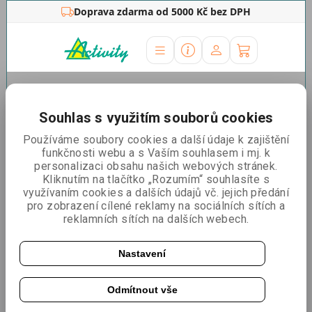
Doprava zdarma od 5000 Kč bez DPH
Úvodní stránka
»
Zdravotnické
potřeby
»
Respirátory
»
Barevné
»
Respirátor FFP2
Souhlas s využitím souborů cookies
Premium béžový - 780 ks
Používáme soubory cookies a další údaje k zajištění
Respirátor FFP2 Premium
funkčnosti webu a s Vaším souhlasem i mj. k
personalizaci obsahu našich webových stránek.
béžový - 780 ks
Kliknutím na tlačítko „Rozumím“ souhlasíte s
využívaním cookies a dalších údajů vč. jejich předání
pro zobrazení cílené reklamy na sociálních sítích a
reklamních sítích na dalších webech.
Nastavení
Odmítnout vše