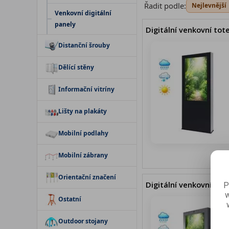
Řadit podle:
Nejlevnější
Venkovní digitální
panely
Digitální venkovní tot
Distanční šrouby
Dělící stěny
Informační vitríny
Lišty na plakáty
Mobilní podlahy
Mobilní zábrany
Orientační značení
Digitální venkovní to
P
w
Ostatní
Outdoor stojany