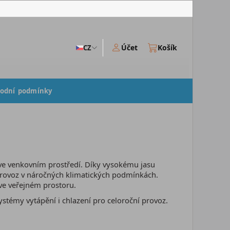
Účet
Košík
CZ
odní podmínky
 ve venkovním prostředí. Díky vysokému jasu
ý provoz v náročných klimatických podmínkách.
 ve veřejném prostoru.
témy vytápění i chlazení pro celoroční provoz.