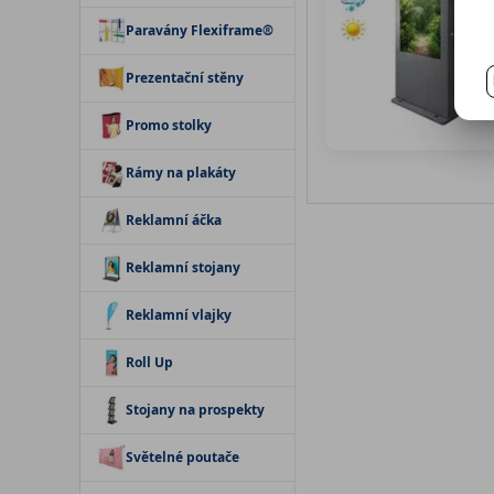
Paravány Flexiframe®
Prezentační stěny
Promo stolky
Rámy na plakáty
Reklamní áčka
Reklamní stojany
Reklamní vlajky
Roll Up
Stojany na prospekty
Světelné poutače