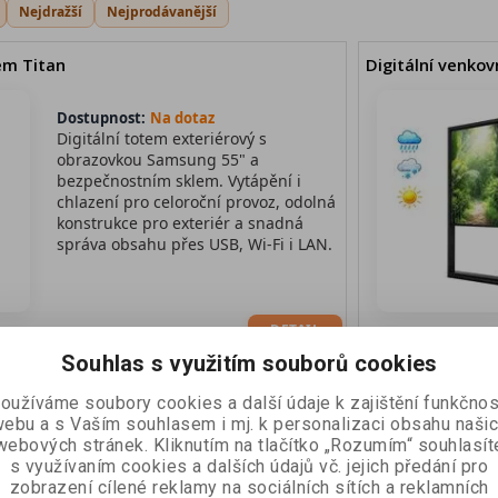
Nejdražší
Nejprodávanější
em Titan
Digitální venko
Dostupnost:
Na dotaz
Digitální totem exteriérový s
obrazovkou Samsung 55" a
bezpečnostním sklem. Vytápění i
chlazení pro celoroční provoz, odolná
konstrukce pro exteriér a snadná
správa obsahu přes USB, Wi-Fi i LAN.
DETAIL
Souhlas s využitím souborů cookies
tem Thunder
oužíváme soubory cookies a další údaje k zajištění funkčnos
ebu a s Vaším souhlasem i mj. k personalizaci obsahu naši
webových stránek. Kliknutím na tlačítko „Rozumím“ souhlasít
Dostupnost:
Skladem
s využívaním cookies a dalších údajů vč. jejich předání pro
Digitální venkovní totem s vysokým
zobrazení cílené reklamy na sociálních sítích a reklamních
jasem, profesionálním 55" displejem