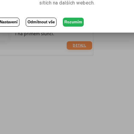
sítích na dalších webech.
a integrovaným počítačem s Windows
11 PRO. Ideální řešení pro outdoor
digital signage, venkovní reklamu,
navigaci a informační systémy, kde je
Nastavení
Odmítnout vše
Rozumím
potřeba maximální viditelnost obsahu
i na přímém slunci.
DETAIL