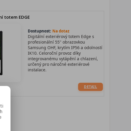
vní totem EDGE
Dostupnost:
Na dotaz
Digitální exteriérový totem Edge s
profesionální 55" obrazovkou
Samsung OHF, krytím IP56 a odolností
IK10. Celoroční provoz díky
integrovanému vytápění a chlazení,
určený pro náročné exteriérové
instalace.
DETAIL
ti
ch
e