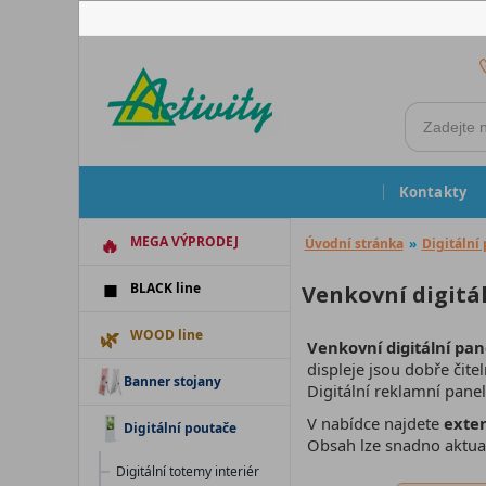
Kontakty
MEGA VÝPRODEJ
Úvodní stránka
»
Digitální
BLACK line
Venkovní digitá
WOOD line
Venkovní digitální pan
displeje jsou dobře čit
Banner stojany
Digitální reklamní panel
V nabídce najdete
exter
Digitální poutače
Obsah lze snadno aktual
Digitální totemy interiér