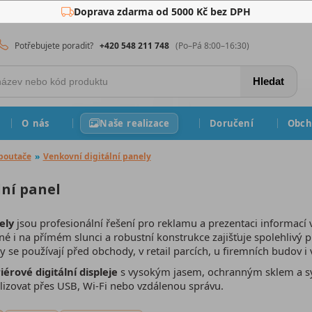
Doprava zdarma od 5000 Kč bez DPH
Potřebujete poradit?
+420 548 211 748
(Po–Pá 8:00–16:30)
Hledat
O nás
Naše realizace
Doručení
Obch
 poutače
»
Venkovní digitální panely
lní panel
ely
jsou profesionální řešení pro reklamu a prezentaci informací
elné i na přímém slunci a robustní konstrukce zajišťuje spolehliv
y se používají před obchody, v retail parcích, u firemních budov i
iérové digitální displeje
s vysokým jasem, ochranným sklem a sys
izovat přes USB, Wi-Fi nebo vzdálenou správu.