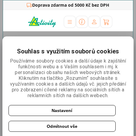
Doprava zdarma od 5000 Kč bez DPH
Úvodní stránka
»
Outdoor stojany
»
Venkovní reklamní
stěna Shape
Souhlas s využitím souborů cookies
Venkovní reklamní stěna
Používáme soubory cookies a další údaje k zajištění
funkčnosti webu a s Vaším souhlasem i mj. k
Shape
personalizaci obsahu našich webových stránek.
Kliknutím na tlačítko „Rozumím“ souhlasíte s
využívaním cookies a dalších údajů vč. jejich předání
pro zobrazení cílené reklamy na sociálních sítích a
reklamních sítích na dalších webech.
3+1 zdarma
Nastavení
Odmítnout vše