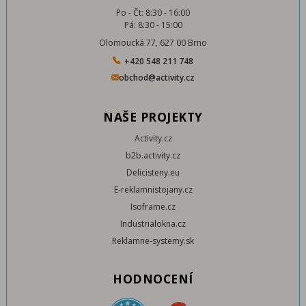
Po - Čt: 8:30 - 16:00
Pá: 8:30 - 15:00
Olomoucká 77, 627 00 Brno
+420 548 211 748
obchod@activity.cz
NAŠE PROJEKTY
Activity.cz
b2b.activity.cz
Delicisteny.eu
E-reklamnistojany.cz
Isoframe.cz
Industrialokna.cz
Reklamne-systemy.sk
HODNOCENÍ