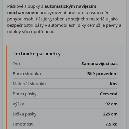
Páskové sloupky s
automatickým navíjecím
mechanismem
pro vymezení prostoru a usměrnění
pohybu osob. Pás je vyroben ze stejného materiálu jako
bezpečnostní pásy v automobilech, díky čemuž je pevný a
odolný vůči opotřebení.
Technické parametry
Typ
Samonavíjecí pás
Barva sloupku
Bílé provedení
Materiál sloupku
Kov
Barva pásky
Červená
Výška
92 cm
Délka pásky
225 cm
Hmotnost
7,5 kg