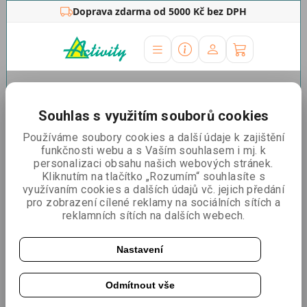
Doprava zdarma od 5000 Kč bez DPH
Úvodní stránka
»
Mobilní zábrany
»
Vymezovací
sloupky
»
Páskové sloupky Premium
»
Vymezovací sloupek
Souhlas s využitím souborů cookies
Premium bílý, červená páska
Používáme soubory cookies a další údaje k zajištění
Vymezovací sloupek
funkčnosti webu a s Vaším souhlasem i mj. k
personalizaci obsahu našich webových stránek.
Premium bílý, červená páska
Kliknutím na tlačítko „Rozumím“ souhlasíte s
využívaním cookies a dalších údajů vč. jejich předání
pro zobrazení cílené reklamy na sociálních sítích a
reklamních sítích na dalších webech.
Potisk pásky
Nastavení
Odmítnout vše