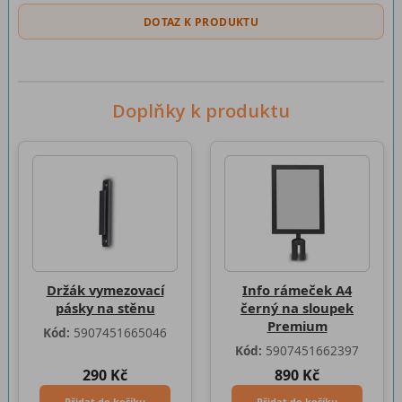
DOTAZ K PRODUKTU
Doplňky k produktu
Držák vymezovací
Info rámeček A4
pásky na stěnu
černý na sloupek
Premium
Kód:
5907451665046
Kód:
5907451662397
290 Kč
890 Kč
Přidat do košíku
Přidat do košíku