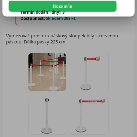
Katalogové číslo:
5907451664711
Rozumím
Termín dodání (dny): 3
Dostupnost:
Skladem 398 ks
Vymezovač prostoru páskový sloupek bílý s červenou
páskou. Délka pásky 225 cm