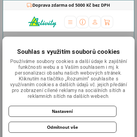
Doprava zdarma od 5000 Kč bez DPH
Úvodní stránka
»
Ostatní
»
Židle a stolky
Vybavení stánku
Souhlas s využitím souborů cookies
Používáme soubory cookies a další údaje k zajištění
Řadit podle:
Nejlevnější
Nejdražší
Nejprodávanější
funkčnosti webu a s Vaším souhlasem i mj. k
personalizaci obsahu našich webových stránek.
Kliknutím na tlačítko „Rozumím“ souhlasíte s
využívaním cookies a dalších údajů vč. jejich předání
Textilní potah bílý na koktejlovou židli
pro zobrazení cílené reklamy na sociálních sítích a
reklamních sítích na dalších webech.
Nastavení
Odmítnout vše