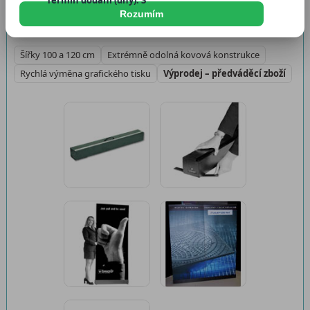
Termín dodání (dny): 3
Dostupnost:
Skladem
Rozumím
Šířky 100 a 120 cm
Extrémně odolná kovová konstrukce
Rychlá výměna grafického tisku
Výprodej – předváděcí zboží