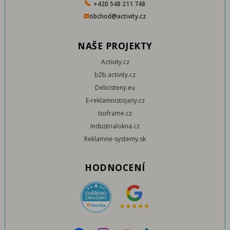
+420 548 211 748
obchod@activity.cz
NAŠE PROJEKTY
Activity.cz
b2b.activity.cz
Delicisteny.eu
E-reklamnistojany.cz
Isoframe.cz
Industrialokna.cz
Reklamne-systemy.sk
HODNOCENÍ