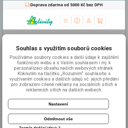
Doprava zdarma od 5000 Kč bez DPH
Úvodní stránka
»
Roll Up
»
BannerUp Original
Souhlas s využitím souborů cookies
BannerUp Original
Používáme soubory cookies a další údaje k zajištění
funkčnosti webu a s Vaším souhlasem i mj. k
personalizaci obsahu našich webových stránek.
Kliknutím na tlačítko „Rozumím“ souhlasíte s
využívaním cookies a dalších údajů vč. jejich předání
pro zobrazení cílené reklamy na sociálních sítích a
reklamních sítích na dalších webech.
Nastavení
Odmítnout vše
Katalogové číslo:
8101x