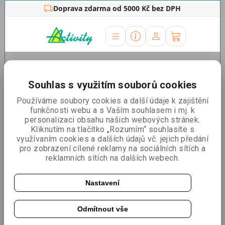
Doprava zdarma od 5000 Kč bez DPH
Úvodní stránka
»
Ostatní
»
Příslušenství
»
Doplňky stěny
Doplňky stěny
Souhlas s využitím souborů cookies
Používáme soubory cookies a další údaje k zajištění
Řadit podle:
Nejlevnější
Nejdražší
Nejprodávanější
funkčnosti webu a s Vaším souhlasem i mj. k
personalizaci obsahu našich webových stránek.
Kliknutím na tlačítko „Rozumím“ souhlasíte s
využívaním cookies a dalších údajů vč. jejich předání
Deska dřevěná k přepravnímu boxu 5039
pro zobrazení cílené reklamy na sociálních sítích a
reklamních sítích na dalších webech.
Nastavení
Odmítnout vše