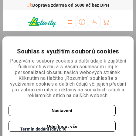
Doprava zdarma od 5000 Kč bez DPH
Úvodní stránka
»
Ostatní
»
Závěsné a lankové
systémy
»
Lankový systém classic
»
Držák police Pyramid
Souhlas s využitím souborů cookies
Držák police Pyramid
Používáme soubory cookies a další údaje k zajištění
funkčnosti webu a s Vaším souhlasem i mj. k
personalizaci obsahu našich webových stránek.
Kliknutím na tlačítko „Rozumím“ souhlasíte s
využívaním cookies a dalších údajů vč. jejich předání
pro zobrazení cílené reklamy na sociálních sítích a
reklamních sítích na dalších webech.
Nastavení
Katalogové číslo:
YP2025AR
Odmítnout vše
Termín dodání (dny): 10
Dostupnost:
Skladem