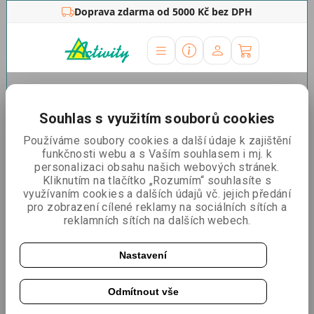
Doprava zdarma od 5000 Kč bez DPH
Úvodní stránka
»
Ostatní
»
Fotostěny
»
Fotostěna Pop-Up
Fotostěna Pop-Up
Souhlas s využitím souborů cookies
Používáme soubory cookies a další údaje k zajištění
Řadit podle:
Nejlevnější
Nejdražší
Nejprodávanější
funkčnosti webu a s Vaším souhlasem i mj. k
personalizaci obsahu našich webových stránek.
Kliknutím na tlačítko „Rozumím“ souhlasíte s
využívaním cookies a dalších údajů vč. jejich předání
Fotostěna Pop Up oblá
pro zobrazení cílené reklamy na sociálních sítích a
reklamních sítích na dalších webech.
Nastavení
Odmítnout vše