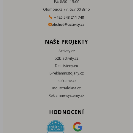
Pá: 8:30 - 15:00
Olomoucká 77, 627 00 Brno
+420 548 211 748
obchod@activity.cz
NAŠE PROJEKTY
Activity.cz
b2b.activity.cz
Delicisteny.eu
E-reklamnistojany.cz
Isoframe.cz
Industrialokna.cz
Reklamne-systemy.sk
HODNOCENÍ