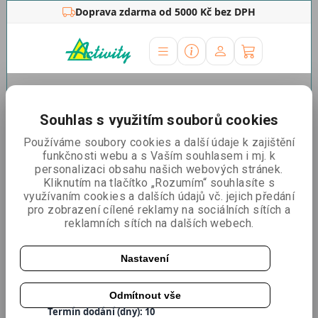
Doprava zdarma od 5000 Kč bez DPH
Úvodní stránka
»
Ostatní
»
Promo stánky
»
Promo stánek
Fabric Plus
Souhlas s využitím souborů cookies
Promo stánek Fabric Plus
Používáme soubory cookies a další údaje k zajištění
funkčnosti webu a s Vaším souhlasem i mj. k
personalizaci obsahu našich webových stránek.
Kliknutím na tlačítko „Rozumím“ souhlasíte s
využívaním cookies a dalších údajů vč. jejich předání
pro zobrazení cílené reklamy na sociálních sítích a
reklamních sítích na dalších webech.
Nastavení
Odmítnout vše
Katalogové číslo:
PSFABP
Termín dodání (dny): 10