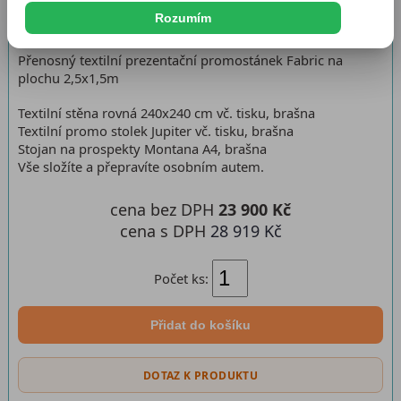
Dostupnost:
Skladem
Rozumím
Přenosný textilní prezentační promostánek Fabric na
plochu 2,5x1,5m
Textilní stěna rovná 240x240 cm vč. tisku, brašna
Textilní promo stolek Jupiter vč. tisku, brašna
Stojan na prospekty Montana A4, brašna
Vše složíte a přepravíte osobním autem.
cena bez DPH
23 900 Kč
cena s DPH
28 919 Kč
Počet ks:
Přidat do košíku
DOTAZ K PRODUKTU