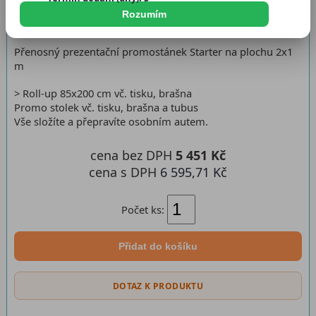
Dostupnost:
Skladem
Rozumím
Přenosný prezentační promostánek Starter na plochu 2x1
m
> Roll-up 85x200 cm vč. tisku, brašna
Promo stolek vč. tisku, brašna a tubus
Vše složíte a přepravíte osobním autem.
cena bez DPH
5 451 Kč
cena s DPH
6 595,71 Kč
Počet ks:
Přidat do košíku
DOTAZ K PRODUKTU