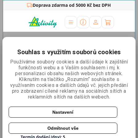
Doprava zdarma od 5000 Kč bez DPH
Úvodní stránka
»
Ostatní
»
Promo stánky
»
Promo stánek
Starter
Souhlas s využitím souborů cookies
Promo stánek Starter
Používáme soubory cookies a další údaje k zajištění
funkčnosti webu a s Vaším souhlasem i mj. k
personalizaci obsahu našich webových stránek.
Kliknutím na tlačítko „Rozumím“ souhlasíte s
využívaním cookies a dalších údajů vč. jejich předání
pro zobrazení cílené reklamy na sociálních sítích a
reklamních sítích na dalších webech.
Nastavení
Odmítnout vše
Katalogové číslo:
PSTSTART
Termín dodání (dny): 5