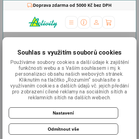
Doprava zdarma od 5000 Kč bez DPH
Úvodní stránka
»
Outdoor stojany
»
Reklamní áčko A1, oblé
rohy, exteriér
Souhlas s využitím souborů cookies
Reklamní áčko A1, oblé rohy,
Používáme soubory cookies a další údaje k zajištění
funkčnosti webu a s Vaším souhlasem i mj. k
exteriér
personalizaci obsahu našich webových stránek.
Kliknutím na tlačítko „Rozumím“ souhlasíte s
využívaním cookies a dalších údajů vč. jejich předání
pro zobrazení cílené reklamy na sociálních sítích a
reklamních sítích na dalších webech.
Nastavení
Odmítnout vše