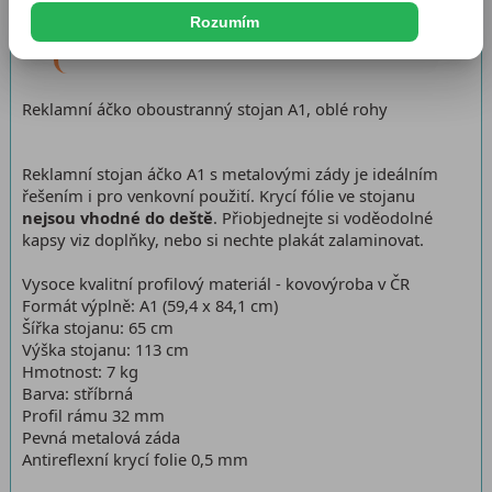
Rozumím
Katalogové číslo:
RAA1R32E
Dostupnost:
Skladem 0 ks
Reklamní áčko oboustranný stojan A1, oblé rohy
Reklamní stojan áčko A1 s metalovými zády je ideálním
řešením i pro venkovní použití. Krycí fólie ve stojanu
nejsou vhodné do deště
. Přiobjednejte si voděodolné
kapsy viz doplňky, nebo si nechte plakát zalaminovat.
Vysoce kvalitní profilový materiál - kovovýroba v ČR
Formát výplně: A1 (59,4 x 84,1 cm)
Šířka stojanu: 65 cm
Výška stojanu: 113 cm
Hmotnost: 7 kg
Barva: stříbrná
Profil rámu 32 mm
Pevná metalová záda
Antireflexní krycí folie 0,5 mm