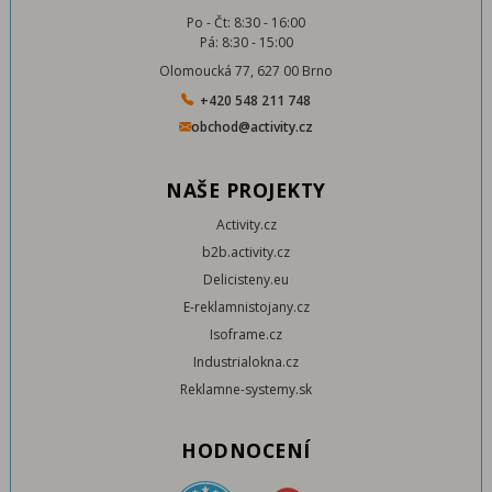
Po - Čt: 8:30 - 16:00
Pá: 8:30 - 15:00
Olomoucká 77, 627 00 Brno
+420 548 211 748
obchod@activity.cz
NAŠE PROJEKTY
Activity.cz
b2b.activity.cz
Delicisteny.eu
E-reklamnistojany.cz
Isoframe.cz
Industrialokna.cz
Reklamne-systemy.sk
HODNOCENÍ