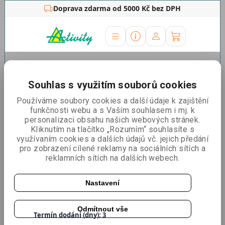
Doprava zdarma od 5000 Kč bez DPH
Úvodní stránka
»
Roll Up
»
Roll Up Standard černý
Souhlas s využitím souborů cookies
Roll Up Standard černý
Používáme soubory cookies a další údaje k zajištění
funkčnosti webu a s Vaším souhlasem i mj. k
personalizaci obsahu našich webových stránek.
Kliknutím na tlačítko „Rozumím“ souhlasíte s
využívaním cookies a dalších údajů vč. jejich předání
pro zobrazení cílené reklamy na sociálních sítích a
reklamních sítích na dalších webech.
Nastavení
Katalogové číslo:
RSTANDB
Odmítnout vše
Termín dodání (dny): 3