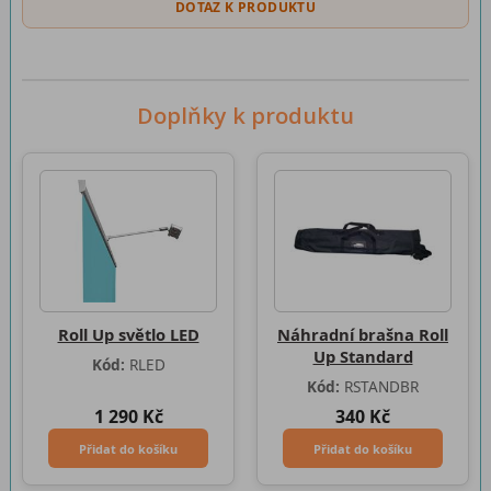
DOTAZ K PRODUKTU
Doplňky k produktu
Roll Up světlo LED
Náhradní brašna Roll
Up Standard
Kód:
RLED
Kód:
RSTANDBR
1 290 Kč
340 Kč
Přidat do košíku
Přidat do košíku