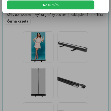
Dostupnost:
Skladem 312 ks
Rozumím
Šířky 80–120 cm
Výška grafiky 200 cm
Zaklapávací horní lišta
Černá kazeta