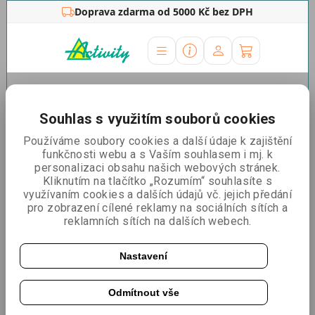
Doprava zdarma od 5000 Kč bez DPH
Úvodní stránka
»
Informační vitríny
»
Exteriér
»
Venkovní
informační vitrína, ocelová záda, 15xA4
Souhlas s využitím souborů cookies
Venkovní informační vitrína,
Používáme soubory cookies a další údaje k zajištění
funkčnosti webu a s Vaším souhlasem i mj. k
ocelová záda, 15xA4
personalizaci obsahu našich webových stránek.
Kliknutím na tlačítko „Rozumím“ souhlasíte s
využívaním cookies a dalších údajů vč. jejich předání
pro zobrazení cílené reklamy na sociálních sítích a
reklamních sítích na dalších webech.
Nastavení
Odmítnout vše