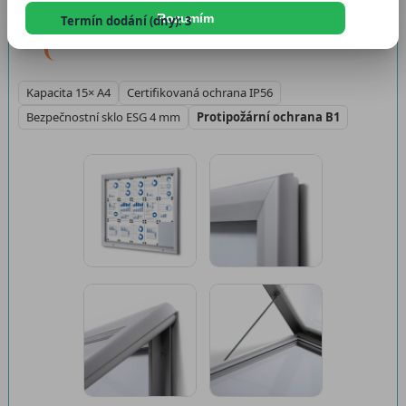
Katalogové číslo:
VIVO15A4
Rozumím
Termín dodání (dny): 3
Dostupnost:
Skladem 45 ks
Kapacita 15× A4
Certifikovaná ochrana IP56
Bezpečnostní sklo ESG 4 mm
Protipožární ochrana B1