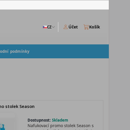
Účet
Košík
CZ
odní podmínky
o stolek Season
Dostupnost:
Skladem
Nafukovací promo stolek Season s