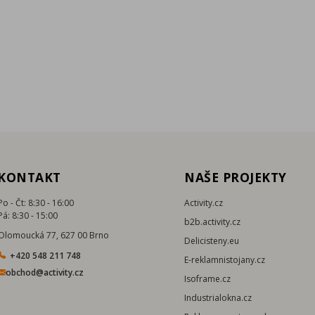
KONTAKT
NAŠE PROJEKTY
Po - Čt: 8:30 - 16:00
Activity.cz
Pá: 8:30 - 15:00
b2b.activity.cz
Olomoucká 77, 627 00 Brno
Delicisteny.eu
+420 548 211 748
E-reklamnistojany.cz
obchod@activity.cz
Isoframe.cz
Industrialokna.cz