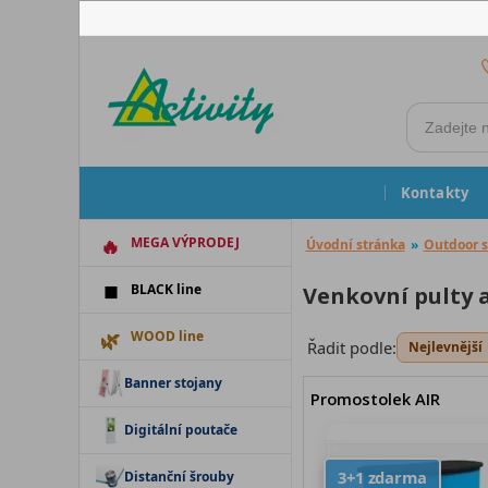
Kontakty
MEGA VÝPRODEJ
Úvodní stránka
»
Outdoor s
BLACK line
Venkovní pulty 
WOOD line
Řadit podle:
Nejlevnější
Banner stojany
Promostolek AIR
Digitální poutače
3+1 zdarma
Distanční šrouby