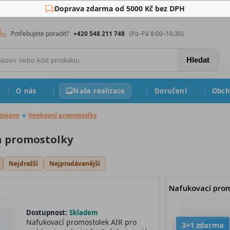
Doprava zdarma od 5000 Kč bez DPH
Potřebujete poradit?
+420 548 211 748
(Po–Pá 8:00–16:30)
Hledat
O nás
Naše realizace
Doručení
Obch
tojany
»
Venkovní promostolky
a promostolky
Nejdražší
Nejprodávanější
Nafukovací prom
Dostupnost:
Skladem
Nafukovací promostolek AIR pro
3+1 zdarma