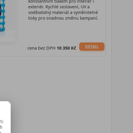
konstantním tlakem pro interiér i
exteriér. Rychlé sestavení, UV a
voděodolný materiál a vyměnitelné
tisky pro snadnou změnu kampaní.
DETAIL
cena bez DPH
10 350 Kč
ti
ch
e