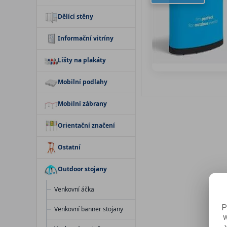
Dělící stěny
Informační vitríny
Lišty na plakáty
Mobilní podlahy
Mobilní zábrany
Orientační značení
Ostatní
Outdoor stojany
Venkovní áčka
P
Venkovní banner stojany
w