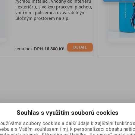
rychlou instalaci. Vhodný do interiéru
i exteriéru, s velkou pracovní plochou,
vnitřními policemi a uzavíratelným
úložným prostorem na zip.
DETAIL
cena bez DPH
16 800 Kč
Souhlas s využitím souborů cookies
oužíváme soubory cookies a další údaje k zajištění funkčnos
ebu a s Vaším souhlasem i mj. k personalizaci obsahu naši
webových stránek. Kliknutím na tlačítko „Rozumím“ souhlasít