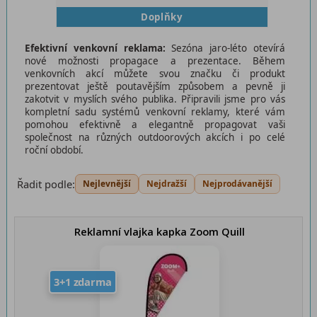
Doplňky
Efektivní venkovní reklama:
Sezóna jaro-léto otevírá
nové možnosti propagace a prezentace. Během
venkovních akcí můžete svou značku či produkt
prezentovat ještě poutavějším způsobem a pevně ji
zakotvit v myslích svého publika. Připravili jsme pro vás
kompletní sadu systémů venkovní reklamy, které vám
pomohou efektivně a elegantně propagovat vaši
společnost na různých outdoorových akcích i po celé
roční období.
Řadit podle:
Nejlevnější
Nejdražší
Nejprodávanější
Reklamní vlajka kapka Zoom Quill
3+1 zdarma