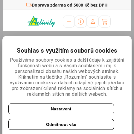
Doprava zdarma od 5000 Kč bez DPH
Úvodní stránka
»
Outdoor stojany
»
Reklamní stany
Reklamní stany, nafukovadla,
Souhlas s využitím souborů cookies
vlajky a reklamní nábytek pro
Používáme soubory cookies a další údaje k zajištění
jedinečnou venkovní reklamu
funkčnosti webu a s Vaším souhlasem i mj. k
personalizaci obsahu našich webových stránek.
Kliknutím na tlačítko „Rozumím“ souhlasíte s
využívaním cookies a dalších údajů vč. jejich předání
pro zobrazení cílené reklamy na sociálních sítích a
reklamních sítích na dalších webech.
Nastavení
Odmítnout vše