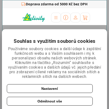
Doprava zdarma od 5000 Kč bez DPH
Úvodní stránka
»
Outdoor stojany
»
Venkovní áčka
Venkovní reklamní áčka
Souhlas s využitím souborů cookies
Používáme soubory cookies a další údaje k zajištění
Řadit podle:
Nejlevnější
Nejdražší
Nejprodávanější
funkčnosti webu a s Vaším souhlasem i mj. k
personalizaci obsahu našich webových stránek.
Kliknutím na tlačítko „Rozumím“ souhlasíte s
využívaním cookies a dalších údajů vč. jejich předání
Venkovní světelný poutač LED board
pro zobrazení cílené reklamy na sociálních sítích a
reklamních sítích na dalších webech.
3+1 zdarma
Nastavení
Odmítnout vše