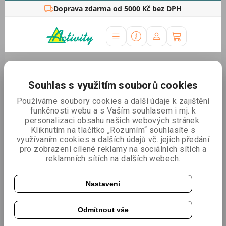
Doprava zdarma od 5000 Kč bez DPH
Úvodní stránka
»
Zdravotnické potřeby
»
Antigenní
testy
»
CorDx
Souhlas s využitím souborů cookies
CorDx Influenza A+B/Covid-
Používáme soubory cookies a další údaje k zajištění
19/RSvirus Combo AG test
funkčnosti webu a s Vaším souhlasem i mj. k
personalizaci obsahu našich webových stránek.
Kliknutím na tlačítko „Rozumím“ souhlasíte s
Řadit podle:
Nejlevnější
Nejdražší
Nejprodávanější
využívaním cookies a dalších údajů vč. jejich předání
pro zobrazení cílené reklamy na sociálních sítích a
reklamních sítích na dalších webech.
CorDx Influenza A+B / Covid-19 / RSvirus Combo AG
test 4v1 - 1 ks
Nastavení
Z nosu
Nové mutace
Odmítnout vše