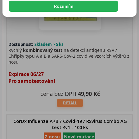
Rozumím
Dostupnost:
Skladem > 5 ks
Rychlý
kombinovaný test
na detekci antigenu RSV /
Chřipky typu A a B a SARS-CoV-2 covid ve vzorcích výtěrů z
nosu
Expirace 06/27
Pro samotestování
cena bez DPH
49,90 Kč
DETAIL
CorDx Influenza A+B / Covid-19 / RSvirus Combo AG
test 4v1 - 100 ks
Z nosu
Nové mutace