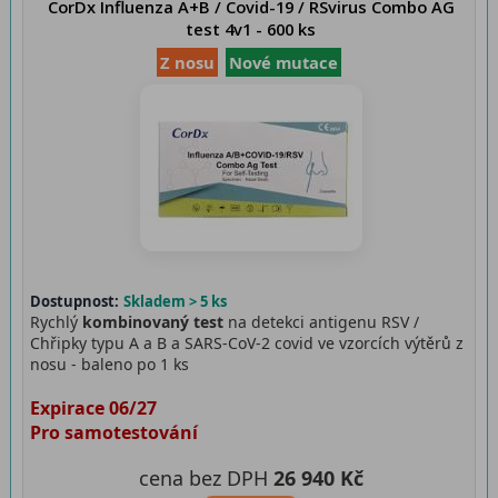
CorDx Influenza A+B / Covid-19 / RSvirus Combo AG
test 4v1 - 600 ks
Z nosu
Nové mutace
Dostupnost:
Skladem > 5 ks
Rychlý
kombinovaný test
na detekci antigenu RSV /
Chřipky typu A a B a SARS-CoV-2 covid ve vzorcích výtěrů z
nosu - baleno po 1 ks
Expirace 06/27
Pro samotestování
cena bez DPH
26 940 Kč