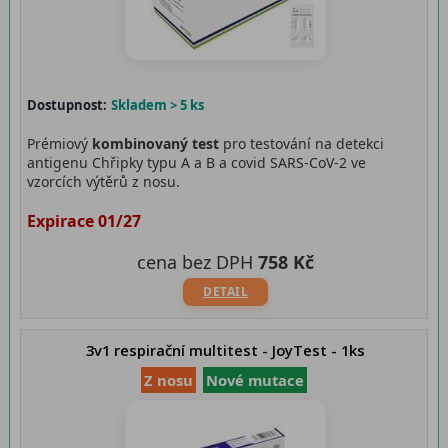
Dostupnost:
Skladem > 5 ks
Prémiový
kombinovaný test
pro testování na detekci
antigenu Chřipky typu A a B a covid SARS-CoV-2 ve
vzorcích výtěrů z nosu.
Expirace 01/27
cena bez DPH
758 Kč
DETAIL
3v1 respirační multitest - JoyTest - 1ks
Z nosu
Nové mutace