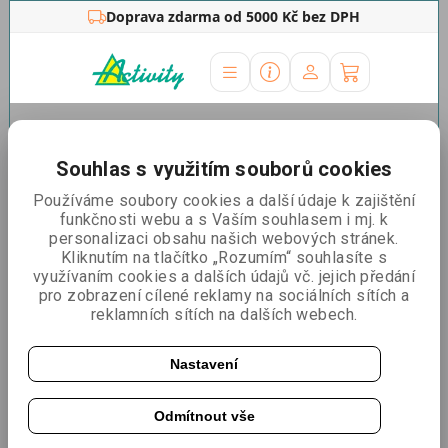
Doprava zdarma od 5000 Kč bez DPH
Úvodní stránka
»
Zdravotnické potřeby
»
Antigenní
testy
»
Joytest
Souhlas s využitím souborů cookies
Řadit podle:
Nejlevnější
Nejdražší
Nejprodávanější
Používáme soubory cookies a další údaje k zajištění
funkčnosti webu a s Vaším souhlasem i mj. k
personalizaci obsahu našich webových stránek.
Kliknutím na tlačítko „Rozumím“ souhlasíte s
9v1 respirační multitest - JoyTest - 20ks
využívaním cookies a dalších údajů vč. jejich předání
Z nosu
Nové mutace
pro zobrazení cílené reklamy na sociálních sítích a
reklamních sítích na dalších webech.
Nastavení
Odmítnout vše