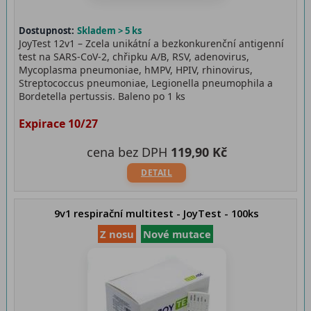
Dostupnost:
Skladem > 5 ks
JoyTest 12v1 – Zcela unikátní a bezkonkurenční antigenní
test na SARS-CoV-2, chřipku A/B, RSV, adenovirus,
Mycoplasma pneumoniae, hMPV, HPIV, rhinovirus,
Streptococcus pneumoniae, Legionella pneumophila a
Bordetella pertussis. Baleno po 1 ks
Expirace 10/27
cena bez DPH
119,90 Kč
DETAIL
9v1 respirační multitest - JoyTest - 100ks
Z nosu
Nové mutace