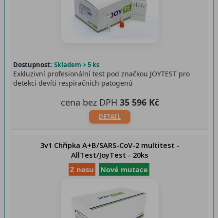
Dostupnost:
Skladem > 5 ks
Exkluzivní profesionální test pod značkou JOYTEST pro
detekci devíti respiračních patogenů
cena bez DPH
35 596 Kč
DETAIL
3v1 Chřipka A+B/SARS-CoV-2 multitest -
AllTest/JoyTest - 20ks
Z nosu
Nové mutace