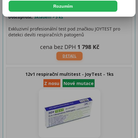
Rozumím
Dostupnost:
Skladem > 5 ks
Exkluzivní profesionální test pod značkou JOYTEST pro
detekci devíti respiračních patogenů
cena bez DPH
1 798 Kč
DETAIL
12v1 respirační multitest - JoyTest - 1ks
Z nosu
Nové mutace