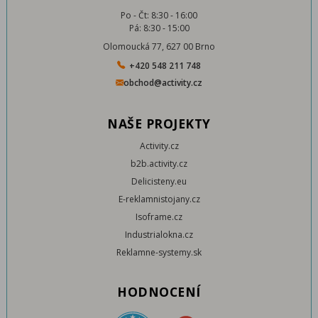
Po - Čt: 8:30 - 16:00
Pá: 8:30 - 15:00
Olomoucká 77, 627 00 Brno
+420 548 211 748
obchod@activity.cz
NAŠE PROJEKTY
Activity.cz
b2b.activity.cz
Delicisteny.eu
E-reklamnistojany.cz
Isoframe.cz
Industrialokna.cz
Reklamne-systemy.sk
HODNOCENÍ