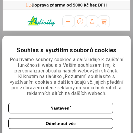
Doprava zdarma od 5000 Kč bez DPH
Úvodní stránka
»
Zdravotnické potřeby
»
Antigenní
testy
»
New Gene
Souhlas s využitím souborů cookies
Řadit podle:
Nejlevnější
Nejdražší
Nejprodávanější
Používáme soubory cookies a další údaje k zajištění
funkčnosti webu a s Vaším souhlasem i mj. k
personalizaci obsahu našich webových stránek.
NewGene Novel COVID-19 Antigen Detection Kit 1 ks
Kliknutím na tlačítko „Rozumím“ souhlasíte s
využívaním cookies a dalších údajů vč. jejich předání
Self-test
Z nosu
pro zobrazení cílené reklamy na sociálních sítích a
reklamních sítích na dalších webech.
Nastavení
Odmítnout vše