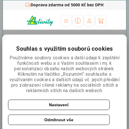
Doprava zdarma od 5000 Kč bez DPH
Úvodní stránka
»
Zdravotnické potřeby
»
Antigenní
testy
»
Lepu
Souhlas s využitím souborů cookies
Lepu Antigen Rapid Test
Používáme soubory cookies a další údaje k zajištění
funkčnosti webu a s Vaším souhlasem i mj. k
Řadit podle:
Nejlevnější
Nejdražší
Nejprodávanější
personalizaci obsahu našich webových stránek.
Kliknutím na tlačítko „Rozumím“ souhlasíte s
využívaním cookies a dalších údajů vč. jejich předání
pro zobrazení cílené reklamy na sociálních sítích a
Beijing Lepu Medical Technology SARS-CoV-2 Antigen
reklamních sítích na dalších webech.
Rapid Test Kit 1 ks
Self-test
Z nosu
Nové mutace
Nastavení
Odmítnout vše