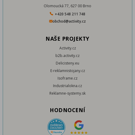
Olomoucká 77, 627 00 Brno
+420 548 211 748
obchod@activity.cz
NAŠE PROJEKTY
Activity.cz
b2b.activity.cz
Delicisteny.eu
E-reklamnistojany.cz
Isoframe.cz
Industrialokna.cz
Reklamne-systemy.sk
HODNOCENÍ