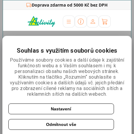
Doprava zdarma od 5000 Kč bez DPH
Úvodní stránka
»
Reklamní stojany
»
Poutače
»
Dřevěné
křídové áčko Antique
Souhlas s využitím souborů cookies
Dřevěné křídové áčko
Používáme soubory cookies a další údaje k zajištění
funkčnosti webu a s Vaším souhlasem i mj. k
Antique
personalizaci obsahu našich webových stránek.
Kliknutím na tlačítko „Rozumím“ souhlasíte s
využívaním cookies a dalších údajů vč. jejich předání
pro zobrazení cílené reklamy na sociálních sítích a
reklamních sítích na dalších webech.
Nastavení
Odmítnout vše