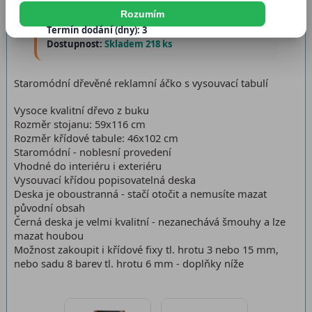
Rozumím
Katalogové číslo:
KTANTIK
Termín dodání (dny): 3
Dostupnost:
Skladem 218 ks
Staromódní dřevěné reklamní áčko s vysouvací tabulí
Vysoce kvalitní dřevo z buku
Rozměr stojanu: 59x116 cm
Rozměr křídové tabule: 46x102 cm
Staromódní - noblesní provedení
Vhodné do interiéru i exteriéru
Vysouvací křídou popisovatelná deska
Deska je oboustranná - stačí otočit a nemusíte mazat
původní obsah
Černá deska je velmi kvalitní - nezanechává šmouhy a lze
mazat houbou
Možnost zakoupit i křídové fixy tl. hrotu 3 nebo 15 mm,
nebo sadu 8 barev tl. hrotu 6 mm - doplňky níže