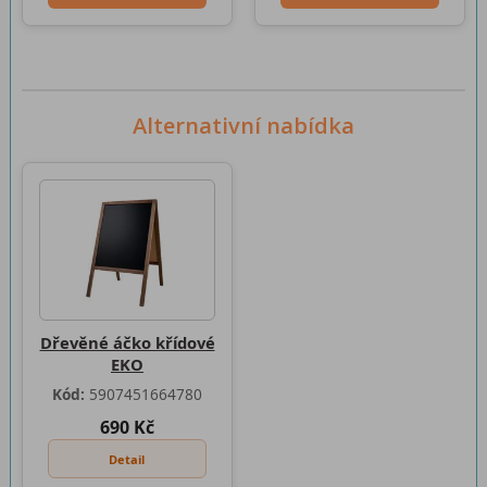
Alternativní nabídka
Dřevěné áčko křídové
EKO
Kód:
5907451664780
690 Kč
Detail