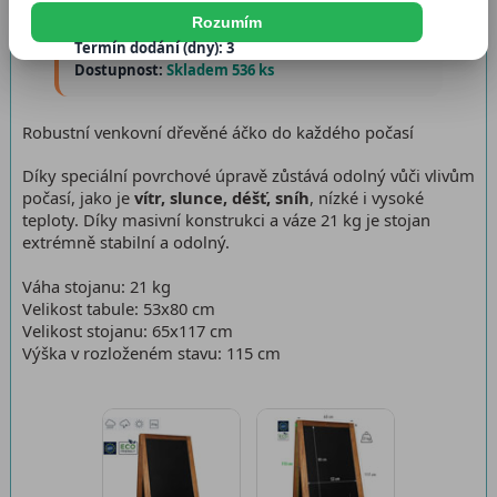
Rozumím
Katalogové číslo:
5907451669747
Termín dodání (dny): 3
Dostupnost:
Skladem 536 ks
Robustní venkovní dřevěné áčko do každého počasí
Díky speciální povrchové úpravě zůstává odolný vůči vlivům
počasí, jako je
vítr, slunce, déšť, sníh
, nízké i vysoké
teploty. Díky masivní konstrukci a váze 21 kg je stojan
extrémně stabilní a odolný.
Váha stojanu: 21 kg
Velikost tabule: 53x80 cm
Velikost stojanu: 65x117 cm
Výška v rozloženém stavu: 115 cm