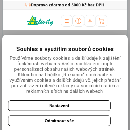
Doprava zdarma od 5000 Kč bez DPH
Úvodní stránka
»
Reklamní stojany
»
Poutače
»
Dřevěné
křídové áčko Maxi outdoor
Souhlas s využitím souborů cookies
Dřevěné křídové áčko Maxi
Používáme soubory cookies a další údaje k zajištění
funkčnosti webu a s Vaším souhlasem i mj. k
outdoor
personalizaci obsahu našich webových stránek.
Kliknutím na tlačítko „Rozumím“ souhlasíte s
využívaním cookies a dalších údajů vč. jejich předání
pro zobrazení cílené reklamy na sociálních sítích a
reklamních sítích na dalších webech.
Nastavení
Odmítnout vše