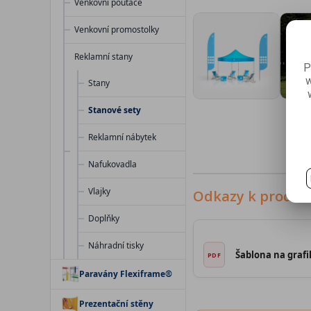
Venkovní poutače
Venkovní promostolky
Reklamní stany
P
w
Stany
Stanové sety
Reklamní nábytek
Nafukovadla
Vlajky
Odkazy k produk
Doplňky
Náhradní tisky
Šablona na graf
Paravány Flexiframe®
Prezentační stěny