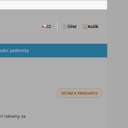
Účet
Košík
CZ
odní podmínky
DOTAZ K PRODUKTU
ní reklamy za