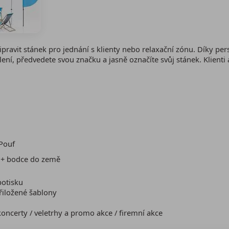
pravit stánek pro jednání s klienty nebo relaxační zónu. Díky pe
lení, předvedete svou značku a jasně označíte svůj stánek. Klienti
 Pouf
h + bodce do země
potisku
řiložené šablony
koncerty / veletrhy a promo akce / firemní akce