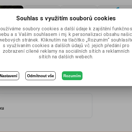
Souhlas s využitím souborů cookies
oužíváme soubory cookies a další údaje k zajištění funkčnos
ebu a s Vaším souhlasem i mj. k personalizaci obsahu naši
webových stránek. Kliknutím na tlačítko „Rozumím“ souhlasít
s využívaním cookies a dalších údajů vč. jejich předání pro
zobrazení cílené reklamy na sociálních sítích a reklamních
cena
sítích na dalších webech.
cena
Nastavení
Odmítnout vše
Rozumím
tu
iku