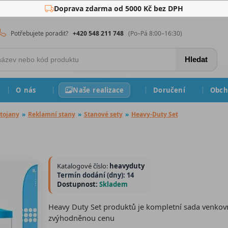
Doprava zdarma od 5000 Kč bez DPH
Potřebujete poradit?
+420 548 211 748
(Po–Pá 8:00–16:30)
Hledat
O nás
Naše realizace
Doručení
Obch
tojany
»
Reklamní stany
»
Stanové sety
»
Heavy-Duty Set
Katalogové číslo:
heavyduty
Termín dodání (dny): 14
Dostupnost:
Skladem
Heavy Duty Set produktů je kompletní sada venkov
zvýhodněnou cenu