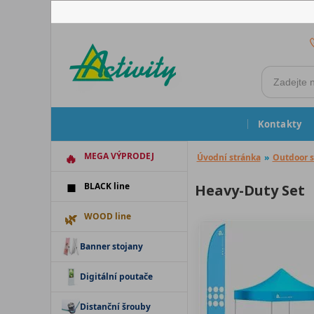
Kontakty
MEGA VÝPRODEJ
Úvodní stránka
»
Outdoor s
BLACK line
Heavy-Duty Set
WOOD line
Banner stojany
Digitální poutače
Distanční šrouby