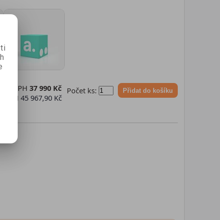
ti
ch
e
 bez DPH
37 990 Kč
Počet ks:
Přidat do košíku
 s DPH
45 967,90 Kč