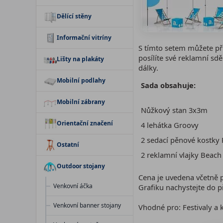
Dělící stěny
Informační vitríny
S tímto setem můžete při
posílíte své reklamní sdě
Lišty na plakáty
dálky.
Mobilní podlahy
Sada obsahuje:
Mobilní zábrany
Nůžkový stan 3x3m
Orientační značení
4 lehátka Groovy
2 sedací pěnové kostky
Ostatní
2 reklamní vlajky Beac
Outdoor stojany
Cena je uvedena včetně 
Venkovní áčka
Grafiku nachystejte do p
Venkovní banner stojany
Vhodné pro: Festivaly a 