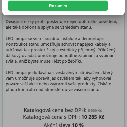
Rozumím
LED osvětlení pro stany Varius 6x6
Design a nízký profil poskytuje nejen optimální osvětlení,
ale také dokonale splyne se vzhledem stanu.
LED lampa se velmi snadno instaluje a demontuje.
Konstrukce stanu umožňuje schovat napájecí kabely a
udržovat tak prostor čistý a esteticky příjemný. Přiložený
dálkový ovladač umožňuje pohodlné zapínání a vypínání
světla, aniž byste museli lézt po žebříku.
LED lampa je dodávána s vestavěným stmívačem, který
vám umožňuje upravit jas osvětlení tak, aby vyhovoval
povaze vaší akce nebo zvýraznil vaše produkty. Získáte
plnou kontrolu nad atmosférou ve vašem stanu.
Katalogová cena bez DPH:
8 500 Kč
Katalogová cena s DPH:
10 285 Kč
Akční sleva
10 %