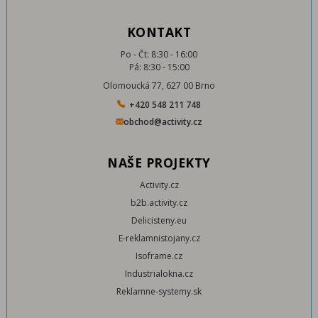
KONTAKT
Po - Čt: 8:30 - 16:00
Pá: 8:30 - 15:00
Olomoucká 77, 627 00 Brno
+420 548 211 748
obchod@activity.cz
NAŠE PROJEKTY
Activity.cz
b2b.activity.cz
Delicisteny.eu
E-reklamnistojany.cz
Isoframe.cz
Industrialokna.cz
Reklamne-systemy.sk