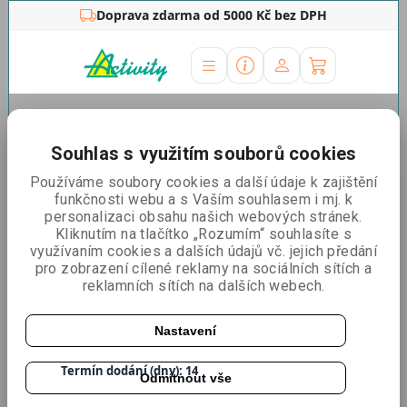
Doprava zdarma od 5000 Kč bez DPH
Úvodní stránka
»
Outdoor stojany
»
Reklamní
stany
»
Doplňky
»
LED lampa 6x6
Souhlas s využitím souborů cookies
LED lampa 6x6
Používáme soubory cookies a další údaje k zajištění
funkčnosti webu a s Vaším souhlasem i mj. k
personalizaci obsahu našich webových stránek.
Kliknutím na tlačítko „Rozumím“ souhlasíte s
využívaním cookies a dalších údajů vč. jejich předání
pro zobrazení cílené reklamy na sociálních sítích a
reklamních sítích na dalších webech.
Nastavení
Katalogové číslo:
RSLEDB
Termín dodání (dny): 14
Odmítnout vše
Dostupnost:
Skladem